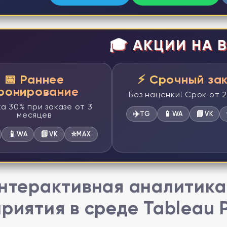
🎓 АКЦИИ НА В
📅 Раннее
⚡ Срочный за
ронирование
Без наценки! Срок от 
а 30% при заказе от 3
✈️
📱
📘
месяцев
TG
WA
VK
📱
📘
⭐
WA
VK
MAX
нтерактивная аналитика
риятия в среде Tableau P