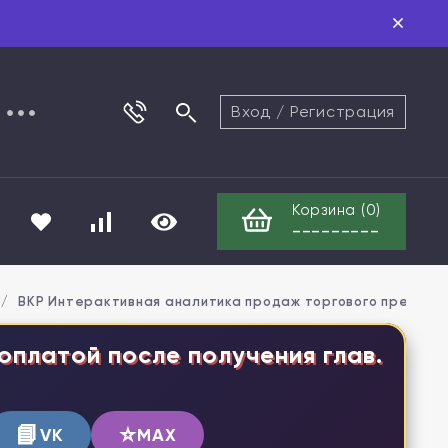
Вход
/
Регистрация
Корзина (
0
)
---------
/
ВКР Интерактивная аналитика продаж торгового предприя
оплатой после получения глав.
📘
⭐
VK
MAX