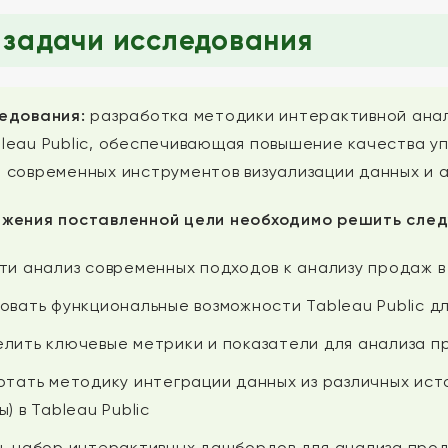
 задачи исследования
едования:
разработка методики интерактивной анал
leau Public, обеспечивающая повышение качества у
 современных инструментов визуализации данных и 
ижения поставленной цели необходимо решить сле
ти анализ современных подходов к анализу продаж в 
овать функциональные возможности Tableau Public д
лить ключевые метрики и показатели для анализа п
отать методику интеграции данных из различных ист
) в Tableau Public
ь набор интерактивных дашбордов для анализа прод