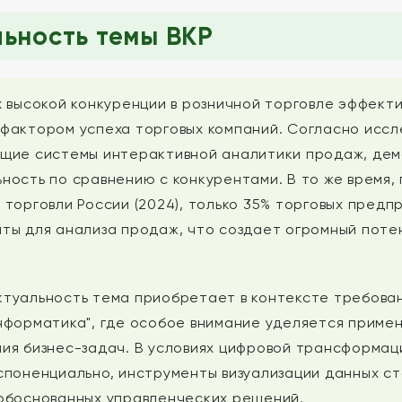
ьность темы ВКР
х высокой конкуренции в розничной торговле эффек
фактором успеха торговых компаний. Согласно иссле
щие системы интерактивной аналитики продаж, дем
ность по сравнению с конкурентами. В то же время
 торговли России (2024), только 35% торговых предп
ты для анализа продаж, что создает огромный поте
туальность тема приобретает в контексте требова
нформатика", где особое внимание уделяется приме
ия бизнес-задач. В условиях цифровой трансформаци
споненциально, инструменты визуализации данных с
обоснованных управленческих решений.