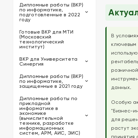
Дипломные работы (ВКР)
по информатике,
Актуал
подготовленные в 2022
году
Готовые ВКР для МТИ
В условия
(Московский
технологический
ключевым 
институт)
использую
ВКР для Университета
рентабель
Синергия
розничной
Дипломные работы (ВКР)
инструмен
по информатике,
защищенные в 2021 году
данных.
Дипломные работы по
Особую ак
прикладной
информатике в
"Бизнес-и
экономике
(вычислительной
для решен
технике, разработке
информационных
растут эк
систем, АРМ, АИС, ЭИС)
принятия 