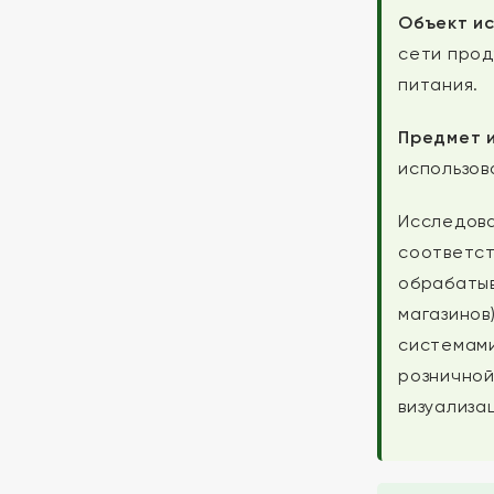
Объект и
сети прод
питания.
Предмет 
использов
Исследова
соответст
обрабатыв
магазинов
системами
розничной
визуализа