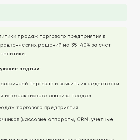
итики продаж торгового предприятия в
правленческих решений на 35-40% за счет
аналитики.
дующие задачи:
розничной торговле и выявить их недостатки
ля интерактивного анализа продаж
родаж торгового предприятия
очников (кассовые аппараты, CRM, учетные
аж по различным измерениям (ассортимент,