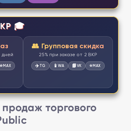
КР 🎓
каз
👥 Групповая скидка
2 дней
25% при заказе от 2 ВКР
⭐
✈️
📱
📘
⭐
MAX
TG
WA
VK
MAX
 продаж торгового
ublic