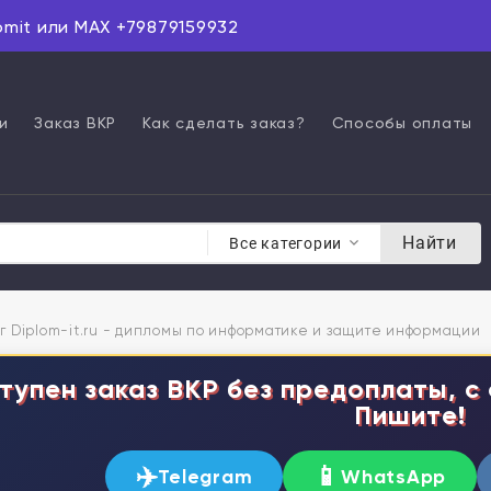
omit или MAX +79879159932
и
Заказ ВКР
Как сделать заказ?
Способы оплаты
Найти
Все категории
г Diplom-it.ru - дипломы по информатике и защите информации
тупен заказ ВКР без предоплаты, с 
Пишите!
✈️
📱
Telegram
WhatsApp