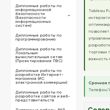
Дипломные работы по
информационной
Tableau P
безопасности
(Безопасности
интеракти
информационных
оптимизир
систем)
позволяет
Дипломные работы по
управлени
программированию
разработк
Дипломные работы по
торговых 
Локальным
вычислительным сетям
важность 
(Проектирование ЛВС)
Дипломные работы по
разработке Интернет-
магазинов (ИС
электронной коммерции)
Срочная 
Телефон/
Дипломные работы по
разработке сайтов и веб-
представительств
Содер
Дипломные работы, ВКР