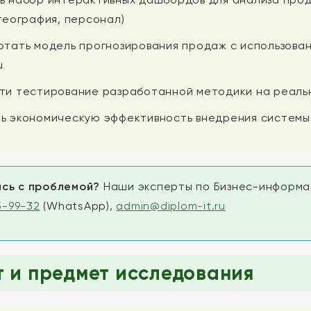
 география, персонал)
отать модель прогнозирования продаж с использова
u
ти тестирование разработанной методики на реаль
ь экономическую эффективность внедрения системы
сь с проблемой?
Наши эксперты по Бизнес-информат
15-99-32
(WhatsApp),
admin@diplom-it.ru
 и предмет исследования