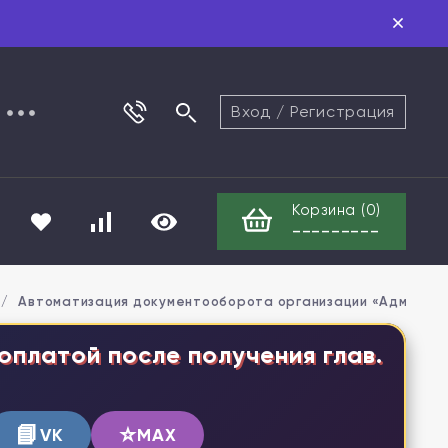
Вход
/
Регистрация
Корзина (
0
)
---------
/
Автоматизация документооборота организации «Админист
оплатой после получения глав.
📘
⭐
VK
MAX