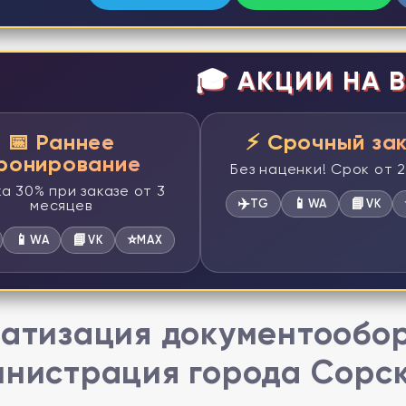
🎓 АКЦИИ НА В
📅 Раннее
⚡ Срочный за
ронирование
Без наценки! Срок от 
а 30% при заказе от 3
✈️
📱
📘
месяцев
TG
WA
VK
📱
📘
⭐
WA
VK
MAX
атизация документообо
нистрация города Сорс