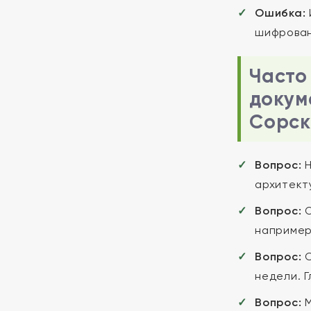
Ошибка:
шифрован
Часто
докум
Сорск
Вопрос:
Н
архитект
Вопрос:
О
например
Вопрос:
С
недели. Г
Вопрос:
М