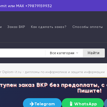
omit или MAX +79879159932
и
Заказ ВКР
Как сделать заказ?
Способы оплаты
Найти
Все категории
г Diplom-it.ru - дипломы по информатике и защите информации
тупен заказ ВКР без предоплаты, с 
Пишите!
✈️
📱
Telegram
WhatsApp