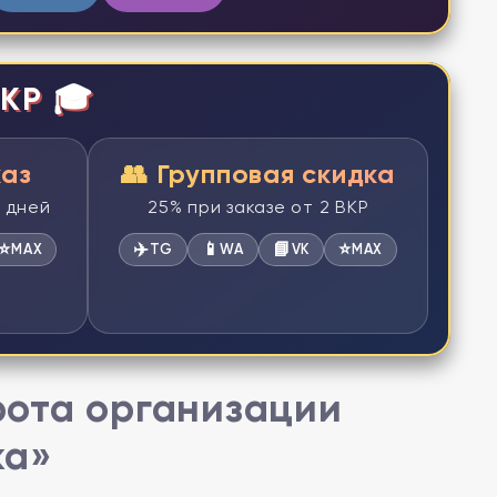
КР 🎓
каз
👥 Групповая скидка
2 дней
25% при заказе от 2 ВКР
⭐
✈️
📱
📘
⭐
MAX
TG
WA
VK
MAX
рота организации
ка»