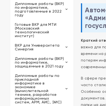
Дипломные работы (ВКР)
по информатике,
Автом
подготовленные в 2022
году
«Адми
госус
Готовые ВКР для МТИ
(Московский
технологический
институт)
Краткий отв
ВКР для Университета
важна для п
Синергия
времени на 
Дипломные работы (ВКР)
потерям инф
по информатике,
защищенные в 2021 году
современных
Дипломные работы по
В сфере пре
прикладной
информатике в
часто сталк
экономике
(вычислительной
Особенно ос
технике, разработке
документов.
информационных
систем, АРМ, АИС, ЭИС)
папки на ди