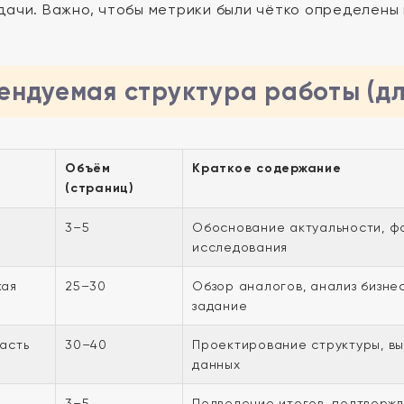
дачи. Важно, чтобы метрики были чётко определены 
ендуемая структура работы (д
Объём
Краткое содержание
(страниц)
3–5
Обоснование актуальности, фо
исследования
кая
25–30
Обзор аналогов, анализ бизне
задание
асть
30–40
Проектирование структуры, вы
данных
3–5
Подведение итогов, подтвержд