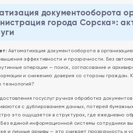
атизация документооборота о
нистрация города Сорска»: ак
луги
ет:
Автоматизация документооборота в организациях
овышения эффективности и прозрачности. Без автом
рутинные операции — поиск, согласование и архивир
ормации и снижению доверия со стороны граждан. 
 технологий?
доставления госуслуг ручная обработка документов 
иваются с дублированием данных, потерей бумажных
тро это ощущается в структурах, где ежедневно об
 Без единой информационной системы сотрудники вы
ске и личные архивы — это снижает прозрачность и у