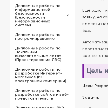
Дипломные работы по
информационной
Ещё одна ти
безопасности
заявку, на 
(Безопасности
информационных
эффективнос
систем)
базы.
Дипломные работы по
программированию
Автоматизац
Дипломные работы по
пространств
Локальным
соответство
вычислительным сетям
(Проектирование ЛВС)
Цель 
Дипломные работы по
разработке Интернет-
магазинов (ИС
электронной коммерции)
Цель:
Разраб
Дипломные работы по
разработке сайтов и веб-
Задачи:
представительств
Дипломные работы, ВКР