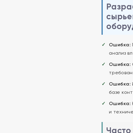
Разра
сырье
обору
Ошибка:
анализ в
Ошибка:
требован
Ошибка:
базе кон
Ошибка:
и технич
Часто