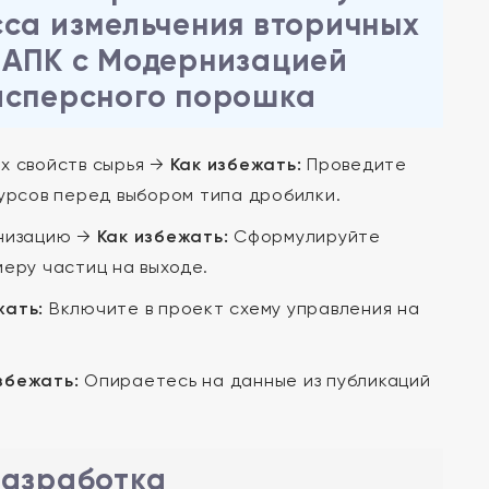
сса измельчения вторичных
 АПК с Модернизацией
исперсного порошка
х свойств сырья →
Как избежать:
Проведите
урсов перед выбором типа дробилки.
рнизацию →
Как избежать:
Сформулируйте
еру частиц на выходе.
жать:
Включите в проект схему управления на
збежать:
Опираетесь на данные из публикаций
Разработка