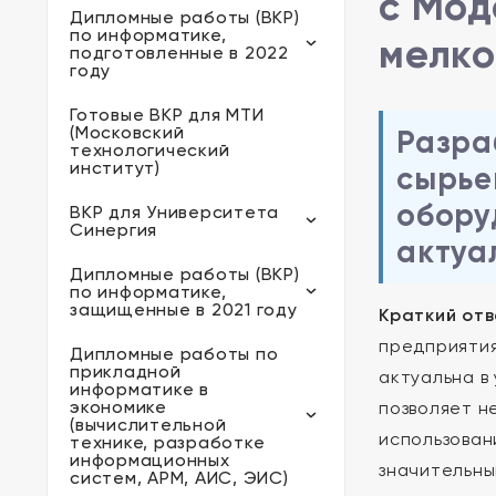
с Мод
Дипломные работы (ВКР)
по информатике,
мелко
подготовленные в 2022
году
Готовые ВКР для МТИ
(Московский
Разра
технологический
институт)
сырье
обору
ВКР для Университета
Синергия
актуа
Дипломные работы (ВКР)
по информатике,
защищенные в 2021 году
Краткий отв
предприятия
Дипломные работы по
прикладной
актуальна в
информатике в
экономике
позволяет н
(вычислительной
использован
технике, разработке
информационных
значительны
систем, АРМ, АИС, ЭИС)