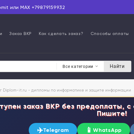
omit или MAX +79879159932
и
Заказ ВКР
Как сделать заказ?
Способы оплаты
Найти
Все категории
г Diplom-it.ru - дипломы по информатике и защите информации
тупен заказ ВКР без предоплаты, с 
Пишите!
✈️
📱
Telegram
WhatsApp