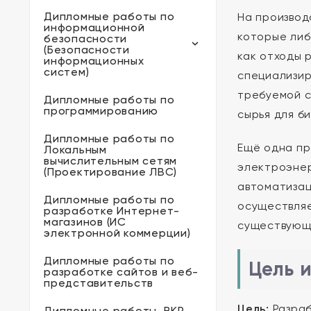
Дипломные работы по
На производ
информационной
которые либ
безопасности
(Безопасности
как отходы 
информационных
систем)
специализир
требуемой с
Дипломные работы по
программированию
сырья для б
Дипломные работы по
Ещё одна пр
Локальным
вычислительным сетям
электроэнер
(Проектирование ЛВС)
автоматизац
Дипломные работы по
осуществляе
разработке Интернет-
магазинов (ИС
существующу
электронной коммерции)
Дипломные работы по
Цель 
разработке сайтов и веб-
представительств
Цель:
Разраб
Дипломные работы, ВКР