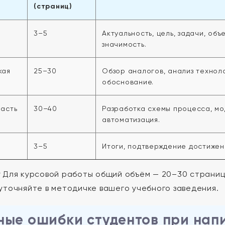
(страниц)
3–5
Актуальность, цель, задачи, об
значимость.
кая
25–30
Обзор аналогов, анализ технол
обоснование.
часть
30–40
Разработка схемы процесса, мо
автоматизация.
е
3–5
Итоги, подтверждение достижен
:
Для курсовой работы общий объём — 20–30 страни
уточняйте в методичке вашего учебного заведения.
ные ошибки студентов при нап