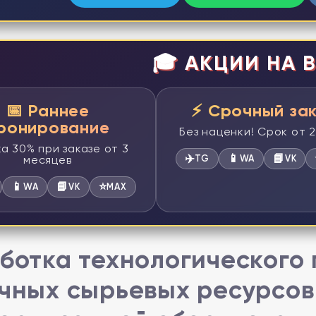
🎓 АКЦИИ НА В
📅 Раннее
⚡ Срочный за
ронирование
Без наценки! Срок от 
а 30% при заказе от 3
✈️
📱
📘
месяцев
TG
WA
VK
📱
📘
⭐
WA
VK
MAX
ботка технологического
чных сырьевых ресурсов