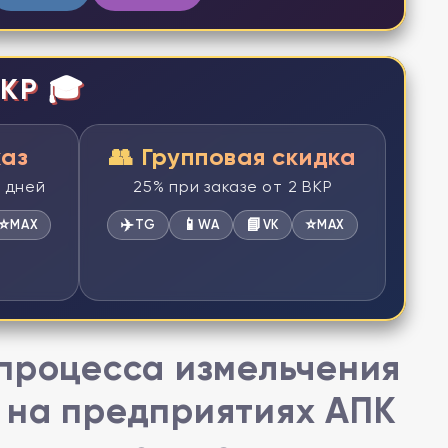
КР 🎓
каз
👥 Групповая скидка
2 дней
25% при заказе от 2 ВКР
⭐
✈️
📱
📘
⭐
MAX
TG
WA
VK
MAX
 процесса измельчения
 на предприятиях АПК