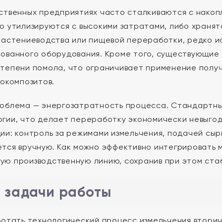
ственных предприятиях часто сталкиваются с накоп
о утилизируются с высокими затратами, либо хранят
растениеводства или пищевой переработки, редко ис
ованного оборудования. Кроме того, существующие
тепени помола, что ограничивает применение получ
иокомпозитов.
облема — энергозатратность процесса. Стандартн
гии, что делает переработку экономически невыгод
ии: контроль за режимами измельчения, подачей сыр
тся вручную. Как можно эффективно интегрировать
ю производственную линию, сохранив при этом ста
и задачи работы
отать технологический процесс измельчения вторич