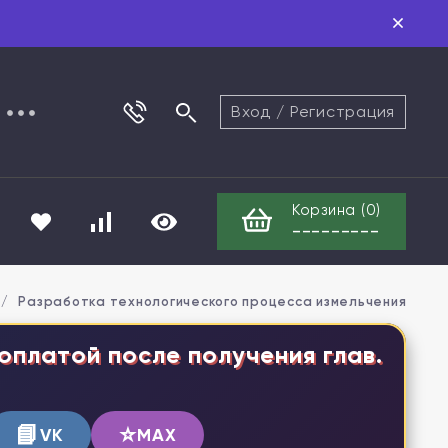
Вход
/
Регистрация
Корзина (
0
)
---------
/
Разработка технологического процесса измельчения втор
оплатой после получения глав.
📘
⭐
VK
MAX