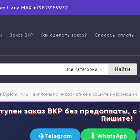
omit или MAX +79879159932
и
Заказ ВКР
Как сделать заказ?
Способы оплаты
Найти
Все категории
г Diplom-it.ru - дипломы по информатике и защите информации
тупен заказ ВКР без предоплаты, с 
Пишите!
✈️
📱
Telegram
WhatsApp