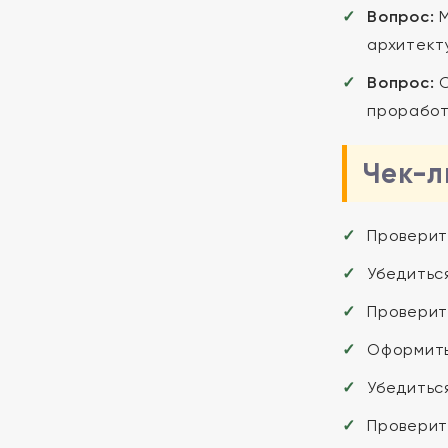
Вопрос:
М
архитект
Вопрос:
С
проработ
Чек-л
Проверить
Убедиться
Проверит
Оформить
Убедитьс
Проверить