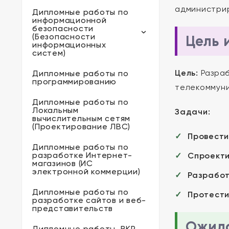
администри
Дипломные работы по
информационной
безопасности
(Безопасности
Цель 
информационных
систем)
Цель:
Разраб
Дипломные работы по
программированию
телекоммуни
Дипломные работы по
Локальным
Задачи:
вычислительным сетям
(Проектирование ЛВС)
Провести
Дипломные работы по
разработке Интернет-
Спроекти
магазинов (ИС
электронной коммерции)
Разрабо
Дипломные работы по
Протест
разработке сайтов и веб-
представительств
Ожида
Дипломные работы, ВКР