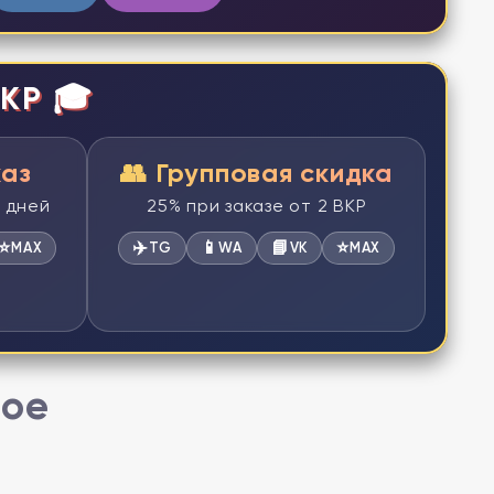
КР 🎓
каз
👥 Групповая скидка
2 дней
25% при заказе от 2 ВКР
⭐
✈️
📱
📘
⭐
MAX
TG
WA
VK
MAX
ное