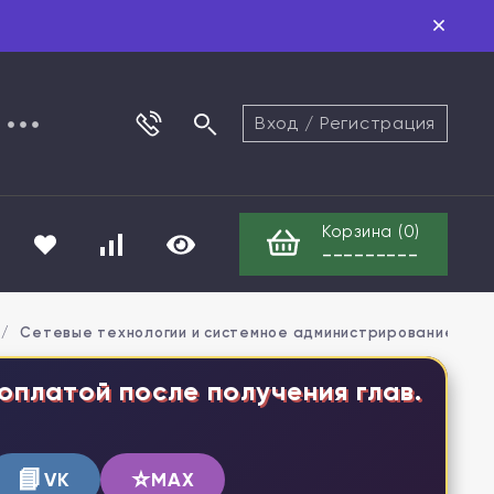
Вход
/
Регистрация
Корзина (
0
)
---------
/
Сетевые технологии и системное администрирование (дуб
оплатой после получения глав.
📘
⭐
VK
MAX