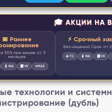
🎓 АКЦИИ НА В
📅 Раннее
⚡ Срочный за
ронирование
Без наценки! Срок от 
а 30% при заказе от 3
✈️
📱
📘
месяцев
TG
WA
VK
📱
📘
⭐
WA
VK
MAX
ые технологии и систем
истрирование (дубль)