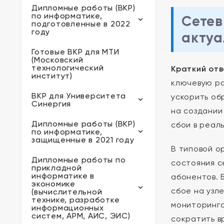
Дипломные работы (ВКР)
по информатике,
Сетев
подготовленные в 2022
году
актуа
Готовые ВКР для МТИ
(Московский
технологический
Краткий отв
институт)
ключевую ро
ВКР для Университета
ускорить об
Синергия
на создании
Дипломные работы (ВКР)
сбои в реал
по информатике,
защищенные в 2021 году
В типовой о
Дипломные работы по
состояния с
прикладной
информатике в
абонентов. 
экономике
сбое на узл
(вычислительной
технике, разработке
мониторинга
информационных
систем, АРМ, АИС, ЭИС)
сократить в