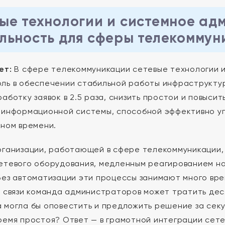
ые технологии и системное адм
льность для сферы телекоммун
ет:
В сфере телекоммуникации сетевые технологии и
ль в обеспечении стабильной работы инфраструктур
работку заявок в 2.5 раза, снизить простои и повыси
 информационной системы, способной эффективно уп
ьном времени.
рганизации, работающей в сфере телекоммуникации,
етевого оборудования, медленным реагированием на
Без автоматизации эти процессы занимают много вр
е связи команда администраторов может тратить дес
 могла бы оповестить и предложить решение за секу
ремя простоя? Ответ — в грамотной интеграции сете