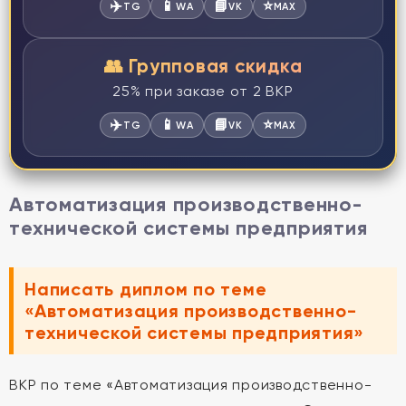
✈️
📱
📘
⭐
TG
WA
VK
MAX
👥 Групповая скидка
25% при заказе от 2 ВКР
✈️
📱
📘
⭐
TG
WA
VK
MAX
Автоматизация производственно-
технической системы предприятия
Написать диплом по теме
«Автоматизация производственно-
технической системы предприятия»
ВКР по теме «Автоматизация производственно-