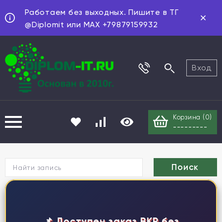
Работаем без выходных. Пишите в ТГ
@Diplomit или MAX +79879159932
Вход
Корзина (
0
)
---------
Г
📌 Доступен заказ ВКР без