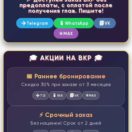
предоплаты, с оплатой после
получения глав. Пишите!
✈️
📱
📘
Telegram
WhatsApp
VK
⭐
MAX
🎓 АКЦИИ НА ВКР 🎓
📅 Раннее бронирование
Скидка 30% при заказе от 3 месяцев
✈️
📱
📘
⭐
TG
WA
VK
MAX
⚡ Срочный заказ
Без наценки! Срок от 2 дней