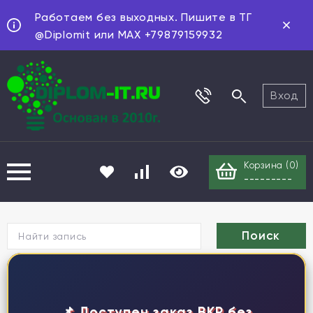
Работаем без выходных. Пишите в ТГ
@Diplomit или MAX +79879159932
Вход
Корзина (
0
)
---------
Г
📌 Доступен заказ ВКР без