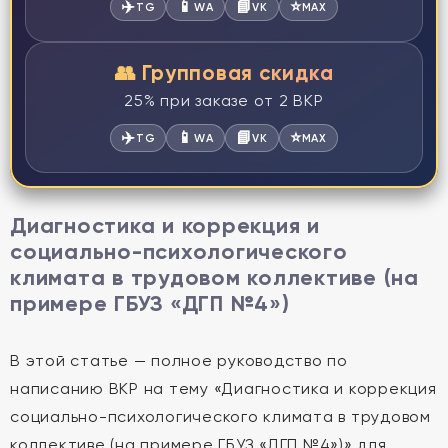
✈️
📱
📘
⭐
TG
WA
VK
MAX
👥 Групповая скидка
25% при заказе от 2 ВКР
✈️
📱
📘
⭐
TG
WA
VK
MAX
Диагностика и коррекция и
социально-психологического
климата в трудовом коллективе (на
примере ГБУЗ «ДГП №4»)
В этой статье — полное руководство по
написанию ВКР на тему «Диагностика и коррекция
социально-психологического климата в трудовом
коллективе (на примере ГБУЗ «ДГП №4»)» для