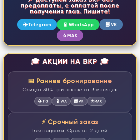
предоплаты, с оплатой после
получения глав. Пишите!
✈️
📱
📘
Telegram
WhatsApp
VK
⭐
MAX
🎓 АКЦИИ НА ВКР 🎓
📅 Раннее бронирование
Скидка 30% при заказе от 3 месяцев
✈️
📱
📘
⭐
TG
WA
VK
MAX
⚡ Срочный заказ
Без наценки! Срок от 2 дней