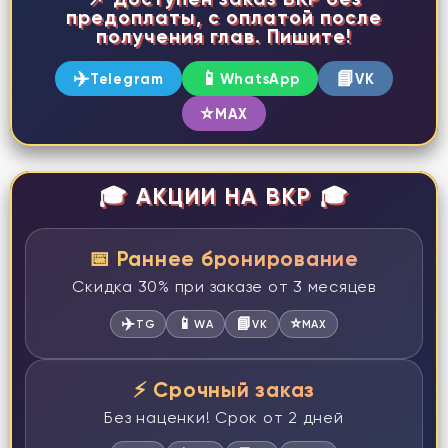
предоплаты, с оплатой после
получения глав. Пишите!
✈️
📱
📘
Telegram
WhatsApp
VK
⭐
MAX
🎓 АКЦИИ НА ВКР 🎓
📅 Раннее бронирование
Скидка 30% при заказе от 3 месяцев
✈️
📱
📘
⭐
TG
WA
VK
MAX
⚡ Срочный заказ
Без наценки! Срок от 2 дней