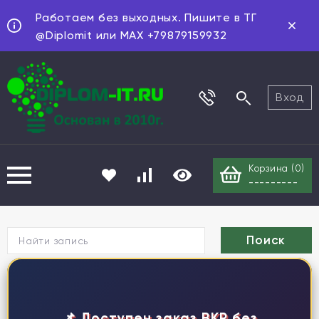
Работаем без выходных. Пишите в ТГ
@Diplomit или MAX +79879159932
Вход
Корзина (
0
)
---------
Г
📌 Доступен заказ ВКР без