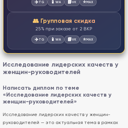
✈️
📱
📘
⭐
TG
WA
VK
MAX
👥 Групповая скидка
25% при заказе от 2 ВКР
✈️
📱
📘
⭐
TG
WA
VK
MAX
Исследование лидерских качеств у
женщин-руководителей
Написать диплом по теме
«Исследование лидерских качеств у
женщин-руководителей»
Исследование лидерских качеств у женщин-
руководителей — это актуальная тема в рамках