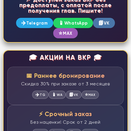
предоплаты, с оплатой после
получения глав. Пишите!
✈️
📱
📘
Telegram
WhatsApp
VK
⭐
MAX
🎓 АКЦИИ НА ВКР 🎓
📅 Раннее бронирование
Скидка 30% при заказе от 3 месяцев
✈️
📱
📘
⭐
TG
WA
VK
MAX
⚡ Срочный заказ
Без наценки! Срок от 2 дней