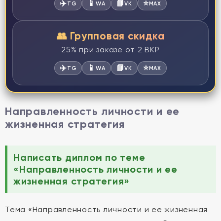
✈️
📱
📘
⭐
TG
WA
VK
MAX
👥 Групповая скидка
25% при заказе от 2 ВКР
✈️
📱
📘
⭐
TG
WA
VK
MAX
Направленность личности и ее
жизненная стратегия
Написать диплом по теме
«Направленность личности и ее
жизненная стратегия»
Тема «Направленность личности и ее жизненная