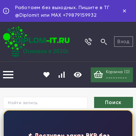
Работаем без выходных. Пишите в ТГ
@Diplomit или MAX +79879159932
Вход
Корзина (
0
)
---------
Г
📌 Доступен заказ ВКР без