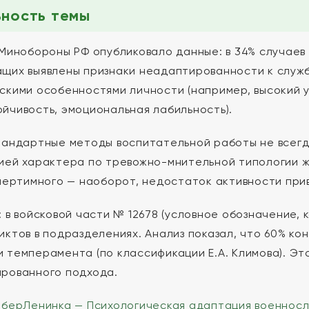
ьность темы
 Минобороны РФ опубликовало данные: в 34% случаев
щих выявлены признаки неадаптированности к служб
скими особенностями личности (например, высокий у
йчивость, эмоциональная лабильность).
тандартные методы воспитательной работы не всегд
ией характера по тревожно-мнительной типологии ж
ипертимного — наоборот, недостаток активности при
: в войсковой части № 12678 (условное обозначение,
иктов в подразделениях. Анализ показал, что 60% к
 темперамента (по классификации Е.А. Климова). Эт
рованного подхода.
иберЛенинка — Психологическая адаптация военнослу