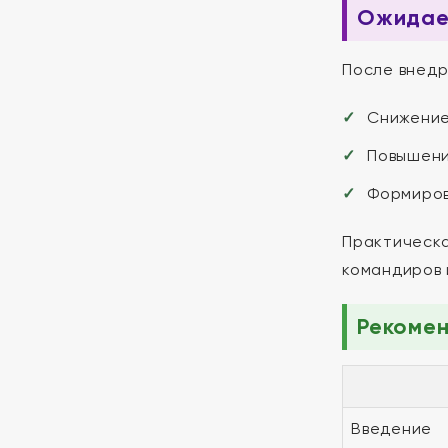
Ожидаем
После внедр
Снижение
Повышени
Формиров
Практическа
командиров 
Рекоме
Введение