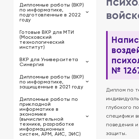
психо
Дипломные работы (ВКР)
по информатике,
войск
подготовленные в 2022
году
Готовые ВКР для МТИ
(Московский
Напис
технологический
институт)
возде
психо
ВКР для Университета
Синергия
№ 126
Дипломные работы (ВКР)
по информатике,
защищенные в 2021 году
Диплом по т
индивидуаль
Дипломные работы по
прикладной
глубокого п
информатике в
экономике
специфики в
(вычислительной
технике, разработке
поведения и
информационных
защиты.
систем, АРМ, АИС, ЭИС)