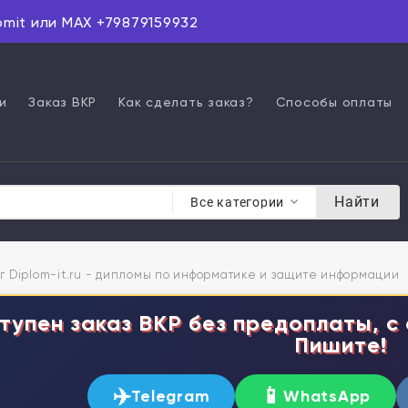
omit или MAX +79879159932
и
Заказ ВКР
Как сделать заказ?
Способы оплаты
Найти
Все категории
г Diplom-it.ru - дипломы по информатике и защите информации
тупен заказ ВКР без предоплаты, с 
Пишите!
✈️
📱
Telegram
WhatsApp