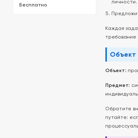
личности.
Бесплатно
Предложит
Каждая зада
требование 
Объект 
Объект:
проц
Предмет:
си
индивидуаль
Обратите вн
путайте: ес
процессуаль