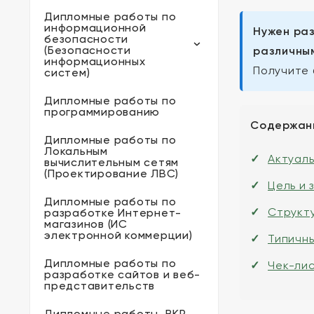
Дипломные работы по
информационной
Нужен раз
безопасности
(Безопасности
различным
информационных
Получите 
систем)
Дипломные работы по
программированию
Содержан
Дипломные работы по
Локальным
Актуал
вычислительным сетям
(Проектирование ЛВС)
Цель и 
Дипломные работы по
Структ
разработке Интернет-
магазинов (ИС
электронной коммерции)
Типичн
Дипломные работы по
Чек-ли
разработке сайтов и веб-
представительств
Дипломные работы, ВКР