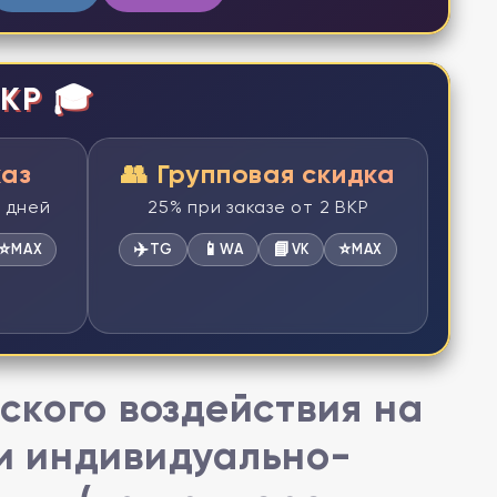
КР 🎓
каз
👥 Групповая скидка
2 дней
25% при заказе от 2 ВКР
⭐
✈️
📱
📘
⭐
MAX
TG
WA
VK
MAX
ского воздействия на
и индивидуально-