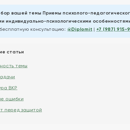
бор вашей темы Приемы психолого-педагогическог
и индивидуально-психологическими особенностями 
бесплатную консультацию:
@Diplomit
|
+7 (987) 915-
ие статьи
ьность темы
задачи
ура ВКР
ые ошибки
ст перед защитой