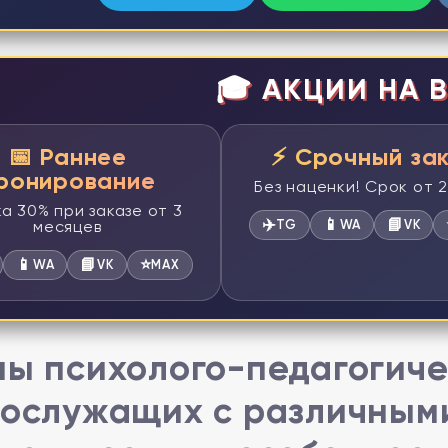
🎓 АКЦИИ НА В
📅 Раннее
⚡ Срочный за
ронирование
Без наценки! Срок от 
а 30% при заказе от 3
✈️
📱
📘
месяцев
TG
WA
VK
📱
📘
⭐
WA
VK
MAX
ы психолого-педагогиче
ослужащих с различным