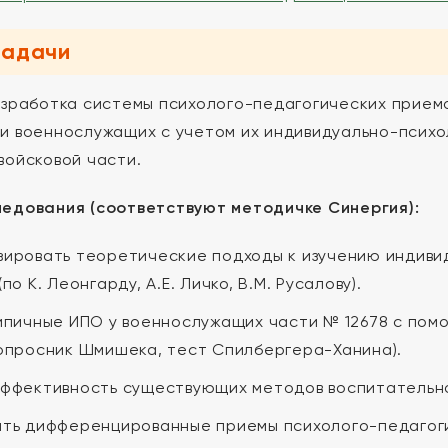
задачи
зработка системы психолого-педагогических прием
и военнослужащих с учетом их индивидуально-психо
войсковой части.
едования (соответствуют методичке Синергия):
ировать теоретические подходы к изучению индиви
по К. Леонгарду, А.Е. Личко, В.М. Русалову).
ипичные ИПО у военнослужащих части № 12678 с по
опросник Шмишека, тест Спилбергера-Ханина).
ффективность существующих методов воспитательно
ть дифференцированные приемы психолого-педагоги