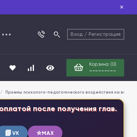
Вход
/
Регистрация
Корзина (
0
)
---------
/
Приемы психолого-педагогического воздействия на военно
оплатой после получения глав.
📘
⭐
VK
MAX