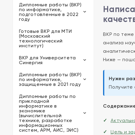
Дипломные работы (ВКР)
Написа
по информатике,
подготовленные в 2022
качест
году
Готовые ВКР для МТИ
ВКР по теме
(Московский
технологический
анализа нау
институт)
аналитическ
ВКР для Университета
Ниже — поша
Синергия
Дипломные работы (ВКР)
Нужен раз
по информатике,
защищенные в 2021 году
Получите 
Дипломные работы по
прикладной
информатике в
Содержание
экономике
(вычислительной
технике, разработке
Актуальн
информационных
систем, АРМ, АИС, ЭИС)
Цель и з