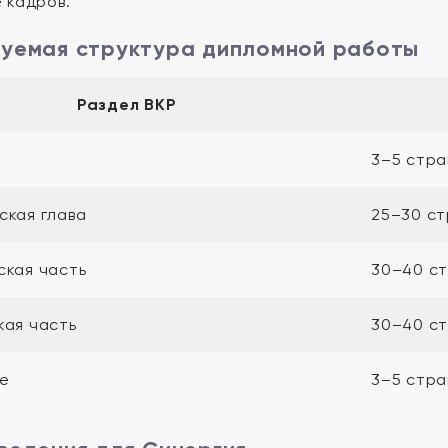
 кадров.
уемая структура дипломной работы
Раздел ВКР
3–5 стра
ская глава
25–30 с
ская часть
30–40 с
кая часть
30–40 с
е
3–5 стра