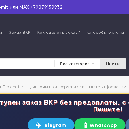
omit или MAX +79879159932
и
Заказ ВКР
Как сделать заказ?
Способы оплаты
Найти
Все категории
г Diplom-it.ru - дипломы по информатике и защите информации
тупен заказ ВКР без предоплаты, с 
Пишите!
✈️
📱
Telegram
WhatsApp