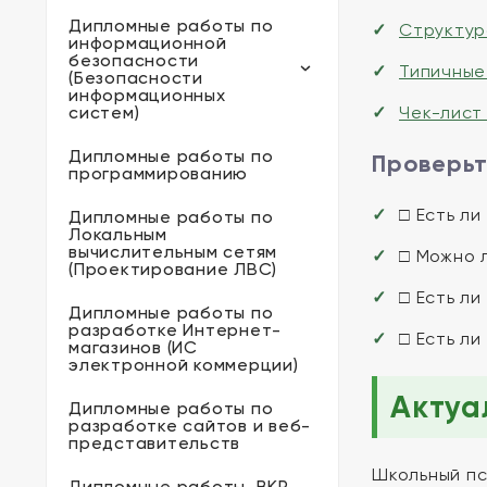
Дипломные работы по
Структур
информационной
безопасности
Типичные
(Безопасности
информационных
систем)
Чек-лист
Дипломные работы по
Проверьт
программированию
□ Есть л
Дипломные работы по
Локальным
вычислительным сетям
□ Можно 
(Проектирование ЛВС)
□ Есть л
Дипломные работы по
разработке Интернет-
□ Есть л
магазинов (ИС
электронной коммерции)
Актуа
Дипломные работы по
разработке сайтов и веб-
представительств
Школьный пс
Дипломные работы, ВКР