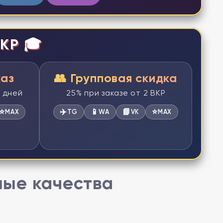
КР 🎓
каз
👥 Групповая скидка
2 дней
25% при заказе от 2 ВКР
⭐
✈️
📱
📘
⭐
MAX
TG
WA
VK
MAX
ные качества