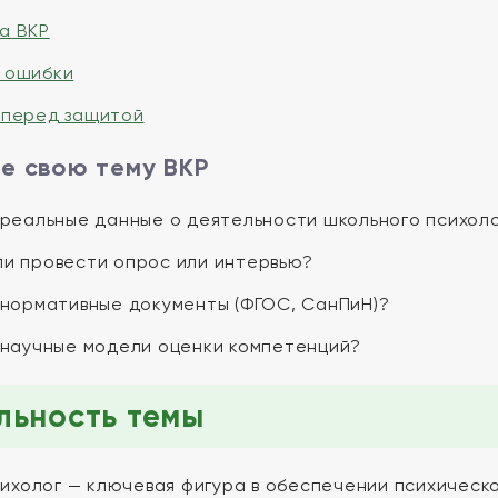
а ВКР
 ошибки
 перед защитой
е свою тему ВКР
и реальные данные о деятельности школьного психол
ли провести опрос или интервью?
и нормативные документы (ФГОС, СанПиН)?
и научные модели оценки компетенций?
льность темы
ихолог — ключевая фигура в обеспечении психическо