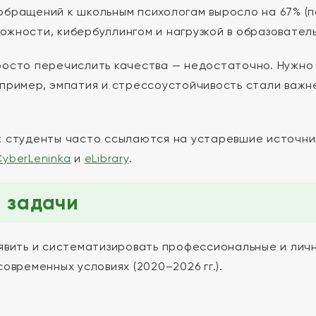
обращений к школьным психологам выросло на 67% (п
ожности, кибербуллингом и нагрузкой в образовател
росто перечислить качества — недостаточно. Нужно по
апример, эмпатия и стрессоустойчивость стали важн
: студенты часто ссылаются на устаревшие источник
CyberLeninka
и
eLibrary
.
и задачи
ыявить и систематизировать профессиональные и ли
современных условиях (2020–2026 гг.).