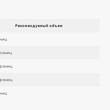
Рекомендуемый объем
ниц
траниц
траниц
траниц
ниц