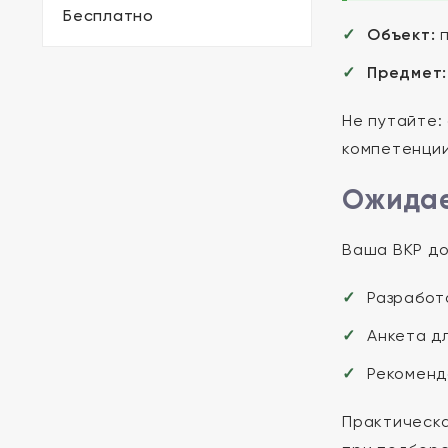
Бесплатно
Объект:
п
Предмет:
Не путайте:
компетенции
Ожидае
Ваша ВКР до
Разработа
Анкета дл
Рекоменд
Практическа