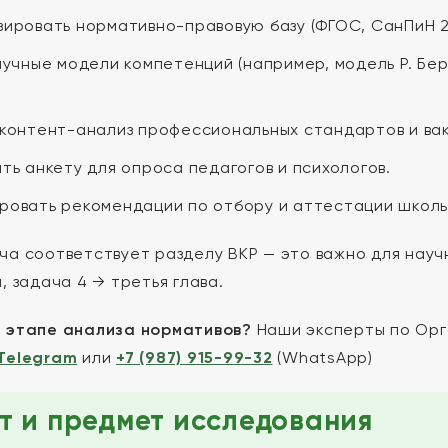
ировать нормативно-правовую базу (ФГОС, СанПиН 2.4
аучные модели компетенций (например, модель Р. Бе
.
контент-анализ профессиональных стандартов и ва
ть анкету для опроса педагогов и психологов.
овать рекомендации по отбору и аттестации школь
ча соответствует разделу ВКР — это важно для науч
, задача 4 → третья глава.
а этапе анализа нормативов?
Наши эксперты по Орга
 Telegram
или
+7 (987) 915-99-32
(WhatsApp)
т и предмет исследования