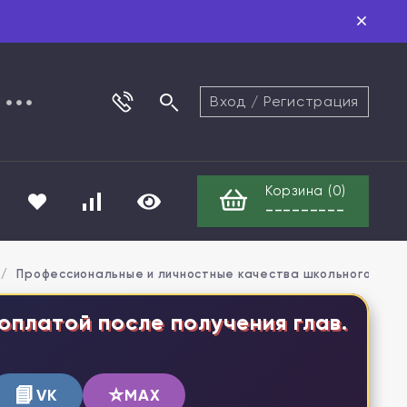
Вход
/
Регистрация
Корзина (
0
)
---------
/
Профессиональные и личностные качества школьного псих
оплатой после получения глав.
📘
⭐
VK
MAX