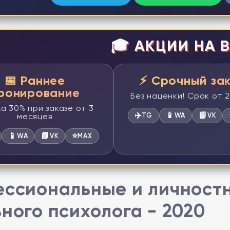
🎓 АКЦИИ НА В
📅 Раннее
⚡ Срочный за
ронирование
Без наценки! Срок от 
а 30% при заказе от 3
✈️
📱
📘
месяцев
TG
WA
VK
📱
📘
⭐
WA
VK
MAX
ссиональные и личност
ного психолога - 2020