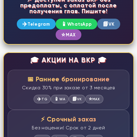
предоплаты, с оплатой после
получения глав. Пишите!
✈️
📱
📘
Telegram
WhatsApp
VK
⭐
MAX
🎓 АКЦИИ НА ВКР 🎓
📅 Раннее бронирование
Скидка 30% при заказе от 3 месяцев
✈️
📱
📘
⭐
TG
WA
VK
MAX
⚡ Срочный заказ
Без наценки! Срок от 2 дней