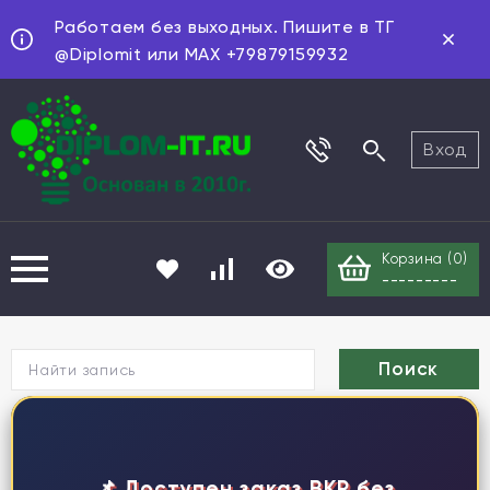
Работаем без выходных. Пишите в ТГ
@Diplomit или MAX +79879159932
Вход
Корзина (
0
)
---------
Г
📌 Доступен заказ ВКР без