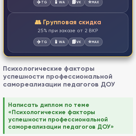
✈️
📱
📘
⭐
TG
WA
VK
MAX
👥 Групповая скидка
25% при заказе от 2 ВКР
✈️
📱
📘
⭐
TG
WA
VK
MAX
Психологические факторы
успешности профессиональной
самореализации педагогов ДОУ
Написать диплом по теме
«Психологические факторы
успешности профессиональной
самореализации педагогов ДОУ»