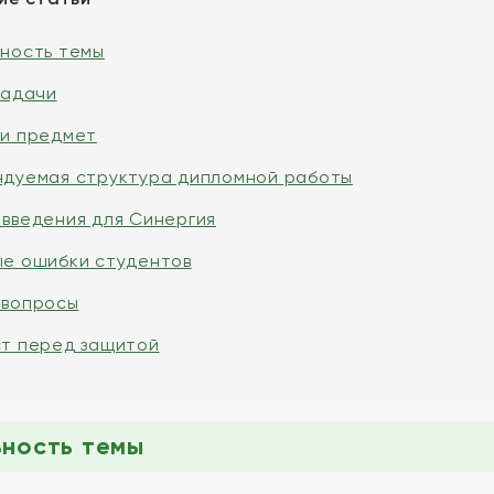
ьность темы
задачи
 и предмет
ндуемая структура дипломной работы
введения для Синергия
ые ошибки студентов
 вопросы
ст перед защитой
ьность темы