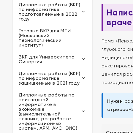
Дипломные работы (ВКР)
по информатике,
Напис
подготовленные в 2022
году
враче
Готовые ВКР для МТИ
(Московский
технологический
Тема «Психо
институт)
глубокого а
ВКР для Университета
медицинской
Синергия
анкетирован
Дипломные работы (ВКР)
ценится раб
по информатике,
психодиагно
защищенные в 2021 году
Дипломные работы по
прикладной
Нужен раз
информатике в
экономике
стресса-
(вычислительной
технике, разработке
информационных
систем, АРМ, АИС, ЭИС)
Содержан