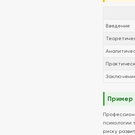
Введение
Теоретичес
Аналитичес
Практическ
Заключени
Пример 
Профессиона
психологии 
риску разви