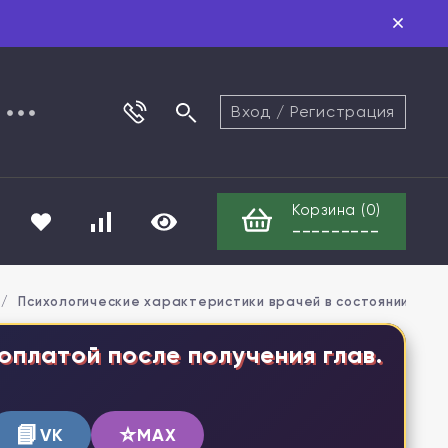
Вход
/
Регистрация
Корзина (
0
)
---------
/
Психологические характеристики врачей в состоянии про
оплатой после получения глав.
📘
⭐
VK
MAX