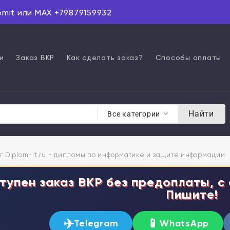
omit или MAX +79879159932
и
Заказ ВКР
Как сделать заказ?
Способы оплаты
Найти
Все категории
г Diplom-it.ru - дипломы по информатике и защите информации
тупен заказ ВКР без предоплаты, с 
Пишите!
✈️
📱
Telegram
WhatsApp