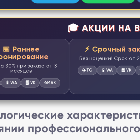
🎓 АКЦИИ НА В
📅 Раннее
⚡ Срочный за
ронирование
Без наценки! Срок от 
а 30% при заказе от 3
✈️
📱
📘
месяцев
TG
WA
VK
📱
📘
⭐
WA
VK
MAX
логические характерист
янии профессионального