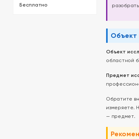
Бесплатно
разобрать
Объект 
Объект исс
областной б
Предмет ис
профессиона
Обратите вн
измеряете. 
— предмет.
Рекоме