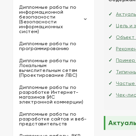
Дипломные работы по
информационной
Актуал
безопасности
(Безопасности
Цель и 
информационных
систем)
Объект
Дипломные работы по
программированию
Рекоме
Пример 
Дипломные работы по
Локальным
вычислительным сетям
Типичн
(Проектирование ЛВС)
Частые
Дипломные работы по
разработке Интернет-
Чек-ли
магазинов (ИС
электронной коммерции)
Дипломные работы по
разработке сайтов и веб-
Актуал
представительств
Дипломные работы, ВКР