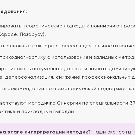
ледования:
ировать теоретические подходы к пониманию профе
Карасе, Лазарусу).
ь основные факторы стресса в деятельности врачей
психодиагностику с использованием валидных методи
ретировать полученные данные и выявить доминир
, деперсонализация, снижение профессиональных д
ть рекомендации по психологической поддержке вр
ветствуют методичке Синергия по специальности 37.
актике и прикладным выводам.
 на этапе интерпретации методик?
Наши эксперты п