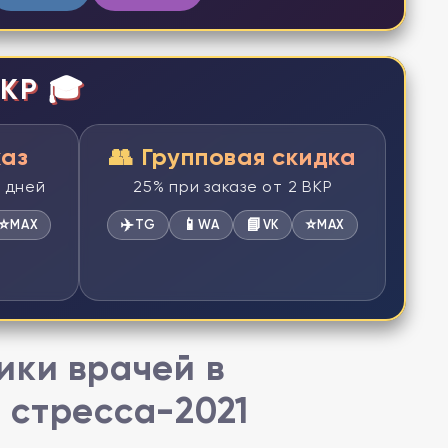
КР 🎓
каз
👥 Групповая скидка
2 дней
25% при заказе от 2 ВКР
⭐
✈️
📱
📘
⭐
MAX
TG
WA
VK
MAX
ики врачей в
 стресса-2021