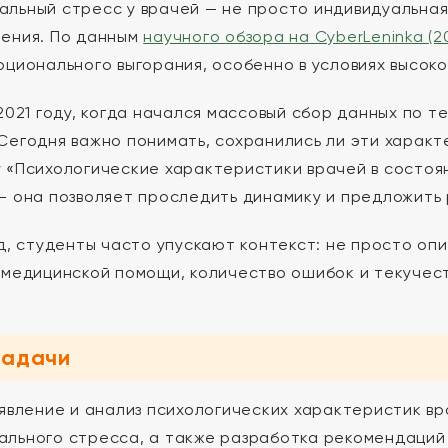
льный стресс у врачей — не просто индивидуальная
ения. По данным
научного обзора на CyberLeninka (2
оционального выгорания, особенно в условиях высоко
2021 году, когда начался массовый сбор данных по те
Сегодня важно понимать, сохранились ли эти характ
 «Психологические характеристики врачей в состоя
— она позволяет проследить динамику и предложить
яд, студенты часто упускают контекст: не просто опи
 медицинской помощи, количество ошибок и текучес
задачи
явление и анализ психологических характеристик вр
льного стресса, а также разработка рекомендаций 