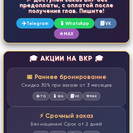
предоплаты, с оплатой после
получения глав. Пишите!
✈️
📱
📘
Telegram
WhatsApp
VK
⭐
MAX
🎓 АКЦИИ НА ВКР 🎓
📅 Раннее бронирование
Скидка 30% при заказе от 3 месяцев
✈️
📱
📘
⭐
TG
WA
VK
MAX
⚡ Срочный заказ
Без наценки! Срок от 2 дней