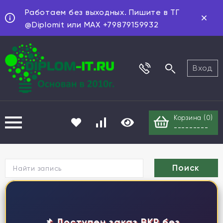
Работаем без выходных. Пишите в ТГ
@Diplomit или MAX +79879159932
Вход
Корзина (
0
)
---------
Г
📌 Доступен заказ ВКР без