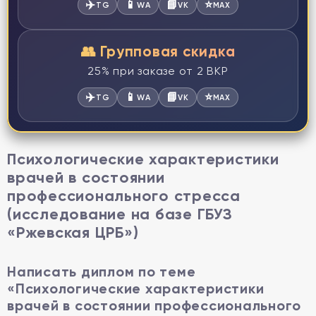
✈️
📱
📘
⭐
TG
WA
VK
MAX
👥 Групповая скидка
25% при заказе от 2 ВКР
✈️
📱
📘
⭐
TG
WA
VK
MAX
Психологические характеристики
врачей в состоянии
профессионального стресса
(исследование на базе ГБУЗ
«Ржевская ЦРБ»)
Написать диплом по теме
«Психологические характеристики
врачей в состоянии профессионального