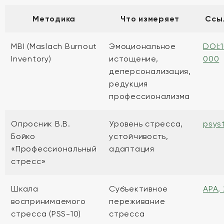
Методика
Что измеряет
Ссы
MBI (Maslach Burnout
Эмоциональное
DOI:
Inventory)
истощение,
000
деперсонализация,
редукция
профессионализма
Опросник В.В.
Уровень стресса,
psys
Бойко
устойчивость,
«Профессиональный
адаптация
стресс»
Шкала
Субъективное
APA,
воспринимаемого
переживание
стресса (PSS-10)
стресса