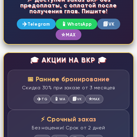
предоплаты, с оплатой после
получения глав. Пишите!
✈️
📱
📘
Telegram
WhatsApp
VK
⭐
MAX
🎓 АКЦИИ НА ВКР 🎓
📅 Раннее бронирование
Скидка 30% при заказе от 3 месяцев
✈️
📱
📘
⭐
TG
WA
VK
MAX
⚡ Срочный заказ
Без наценки! Срок от 2 дней