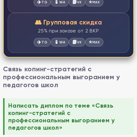
✈️
📱
📘
⭐
TG
WA
VK
MAX
👥 Групповая скидка
25% при заказе от 2 ВКР
✈️
📱
📘
⭐
TG
WA
VK
MAX
Связь копинг-стратегий с
профессиональным выгоранием у
педагогов школ
Написать диплом по теме «Связь
копинг-стратегий с
профессиональным выгоранием у
педагогов школ»