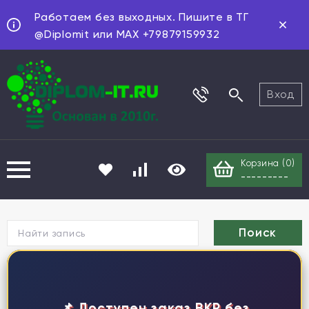
Работаем без выходных. Пишите в ТГ
@Diplomit или MAX +79879159932
Вход
Корзина (
0
)
---------
Г
📌 Доступен заказ ВКР без