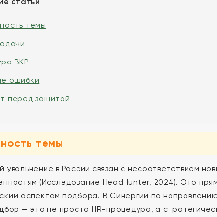
ие статьи
ьность темы
задачи
ура ВКР
ые ошибки
ст перед защитой
ьность темы
й увольнение в России связан с несоответствием нов
енностям (Исследование HeadHunter, 2024). Это пря
ским аспектам подбора. В Синергии по направлению
одбор — это не просто HR-процедура, а стратегиче