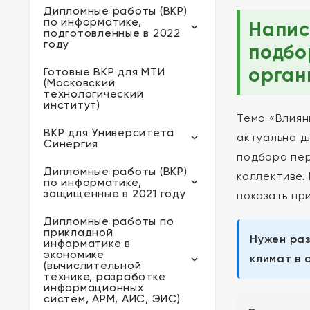
Дипломные работы (ВКР)
по информатике,
Напис
подготовленные в 2022
году
подбо
орган
Готовые ВКР для МТИ
(Московский
технологический
институт)
Тема «Влиян
ВКР для Университета
актуальна д
Синергия
подбора пер
Дипломные работы (ВКР)
коллективе.
по информатике,
защищенные в 2021 году
показать пр
Дипломные работы по
прикладной
Нужен ра
информатике в
экономике
климат в 
(вычислительной
технике, разработке
информационных
систем, АРМ, АИС, ЭИС)