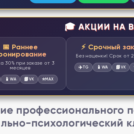
🎓 АКЦИИ НА В
📅 Раннее
⚡ Срочный за
ронирование
Без наценки! Срок от 
а 30% при заказе от 3
✈️
📱
📘
месяцев
TG
WA
VK
📱
📘
⭐
WA
VK
MAX
ие профессионального п
льно-психологический к