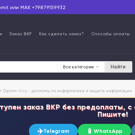
omit или MAX +79879159932
и
Заказ ВКР
Как сделать заказ?
Способы оплаты
Найти
Все категории
г Diplom-it.ru - дипломы по информатике и защите информации
тупен заказ ВКР без предоплаты, с 
Пишите!
✈️
📱
Telegram
WhatsApp