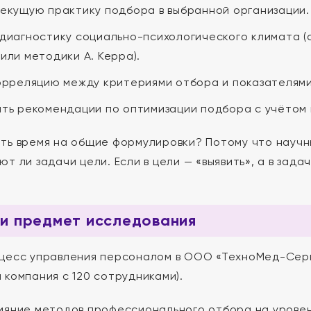
екущую практику подбора в выбранной организации.
диагностику социально-психологического климата (с
или методики А. Керра).
орреляцию между критериями отбора и показателями
ть рекомендации по оптимизации подбора с учётом
ть время на общие формулировки? Потому что научн
т ли задачи цели. Если в цели — «выявить», а в зада
и предмет исследования
цесс управления персоналом в ООО «ТехноМед-Серв
 компания с 120 сотрудниками).
ияние методов профессионального отбора на уровень