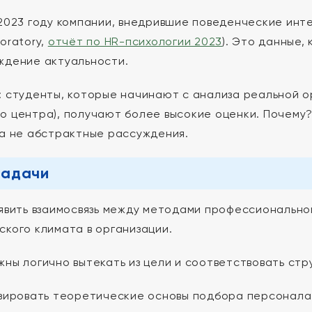
 2023 году компании, внедрившие поведенческие инт
oratory,
отчёт по HR-психологии 2023
). Это данные,
ждение актуальности.
: студенты, которые начинают с анализа реальной о
о центра), получают более высокие оценки. Почему
 а не абстрактные рассуждения.
задачи
ыявить взаимосвязь между методами профессиональн
ского климата в организации.
жны логично вытекать из цели и соответствовать стр
ировать теоретические основы подбора персонала 