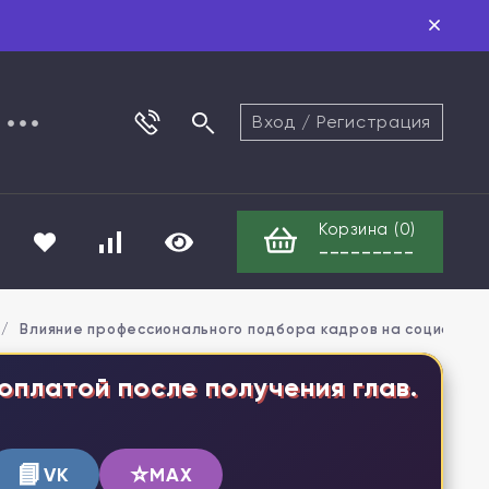
Вход
/
Регистрация
Корзина (
0
)
---------
/
Влияние профессионального подбора кадров на социально
оплатой после получения глав.
📘
⭐
VK
MAX