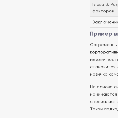
Глава 3. Р
факторов
Заключени
Пример в
Современные
корпоративн
межличностн
становится 
новичка ком
На основе а
начинаются 
специалисто
Такой подхо