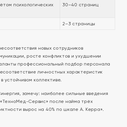
чётом психологических
30–40 страниц
2–3 страницы
несоответствия новых сотрудников
ммуникации, росте конфликтов и ухудшении
 таланты профессиональный подбор персонала
 Несоответствие личностных характеристик
в устойчивом коллективе.
инергия, замечу: наиболее сильные введения
О «ТехноМед-Сервис» после найма трёх
ктности вырос на 40% по шкале А. Керра».