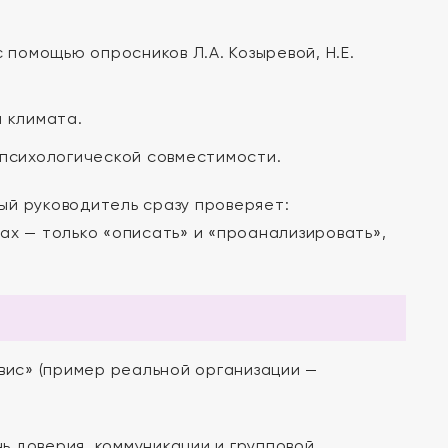
 помощью опросников Л.А. Козыревой, Н.Е.
 климата.
 психологической совместимости.
ый руководитель сразу проверяет:
чах — только «описать» и «проанализировать»,
ис» (пример реальной организации —
 доверия, коммуникации и групповой