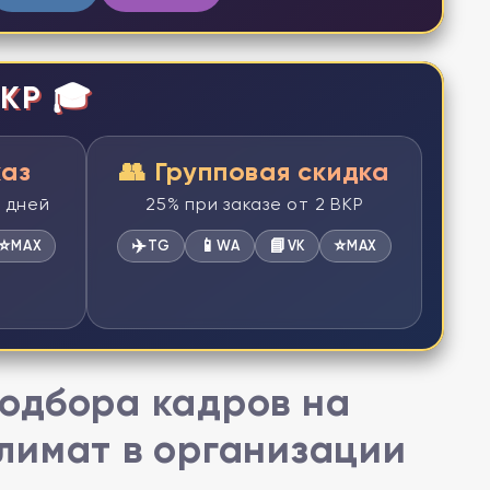
КР 🎓
каз
👥 Групповая скидка
2 дней
25% при заказе от 2 ВКР
⭐
✈️
📱
📘
⭐
MAX
TG
WA
VK
MAX
одбора кадров на
лимат в организации