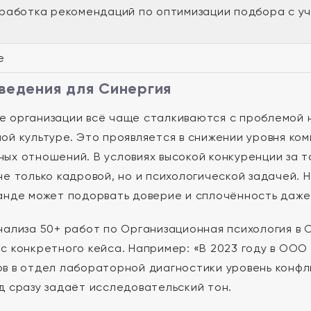
азработка рекомендаций по оптимизации подбора с у
е
ведения для Синергия
 организации всё чаще сталкиваются с проблемой 
ой культуре. Это проявляется в снижении уровня ко
ых отношений. В условиях высокой конкуренции за
не только кадровой, но и психологической задачей.
анде может подорвать доверие и сплочённость даже 
нализа 50+ работ по Организационная психология в С
с конкретного кейса. Например: «В 2023 году в ОО
в в отдел лабораторной диагностики уровень конфли
д сразу задаёт исследовательский тон.