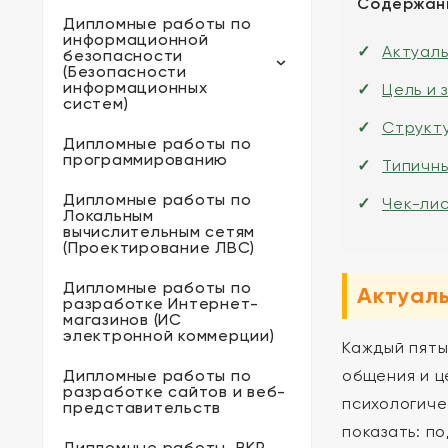
Содержан
Дипломные работы по
информационной
Актуал
безопасности
(Безопасности
информационных
Цель и 
систем)
Структ
Дипломные работы по
программированию
Типичн
Дипломные работы по
Чек-ли
Локальным
вычислительным сетям
(Проектирование ЛВС)
Дипломные работы по
Актуал
разработке Интернет-
магазинов (ИС
электронной коммерции)
Каждый пяты
Дипломные работы по
общения и ц
разработке сайтов и веб-
психологиче
представительств
показать: п
Дипломные работы, ВКР