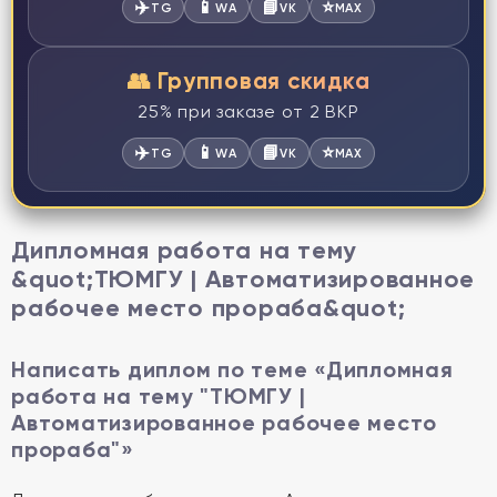
✈️
📱
📘
⭐
TG
WA
VK
MAX
👥 Групповая скидка
25% при заказе от 2 ВКР
✈️
📱
📘
⭐
TG
WA
VK
MAX
Дипломная работа на тему
&quot;ТЮМГУ | Автоматизированное
рабочее место прораба&quot;
Написать диплом по теме «Дипломная
работа на тему "ТЮМГУ |
Автоматизированное рабочее место
прораба"»