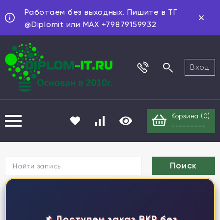
Работаем без выходных. Пишите в ТГ
@Diplomit или MAX +79879159932
Вход
Корзина (
0
)
---------
Г
📌 Доступен заказ ВКР без