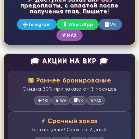
предоплаты, с оплатой после
получения глав. Пишите!
✈️
📱
📘
Telegram
WhatsApp
VK
⭐
MAX
🎓 АКЦИИ НА ВКР 🎓
📅 Раннее бронирование
Скидка 30% при заказе от 3 месяцев
✈️
📱
📘
⭐
TG
WA
VK
MAX
⚡ Срочный заказ
Без наценки! Срок от 2 дней