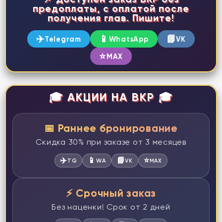
предоплаты, с оплатой после
получения глав. Пишите!
✈️
📱
📘
Telegram
WhatsApp
VK
⭐
MAX
🎓 АКЦИИ НА ВКР 🎓
📅 Раннее бронирование
Скидка 30% при заказе от 3 месяцев
✈️
📱
📘
⭐
TG
WA
VK
MAX
⚡ Срочный заказ
Без наценки! Срок от 2 дней