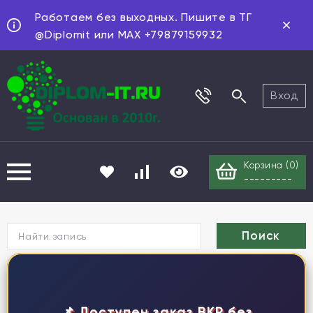
Работаем без выходных. Пишите в ТГ
@Diplomit или MAX +79879159932
Вход
Корзина (
0
)
---------
Г
📌 Доступен заказ ВКР без