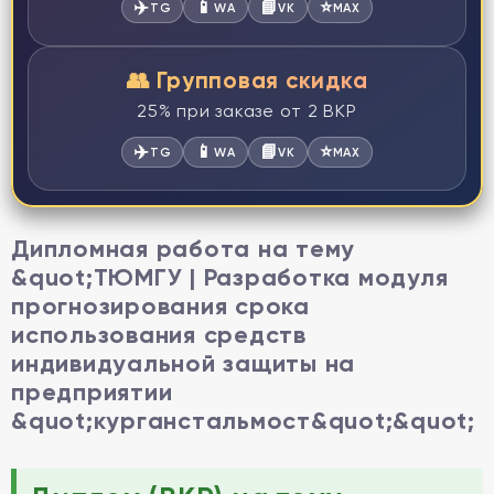
✈️
📱
📘
⭐
TG
WA
VK
MAX
👥 Групповая скидка
25% при заказе от 2 ВКР
✈️
📱
📘
⭐
TG
WA
VK
MAX
Дипломная работа на тему
&quot;ТЮМГУ | Разработка модуля
прогнозирования срока
использования средств
индивидуальной защиты на
предприятии
&quot;курганстальмост&quot;&quot;