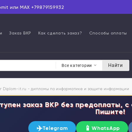
omit или MAX +79879159932
и
Заказ ВКР
Как сделать заказ?
Способы оплаты
Найти
Все категории
г Diplom-it.ru - дипломы по информатике и защите информации
тупен заказ ВКР без предоплаты, с 
Пишите!
✈️
📱
Telegram
WhatsApp