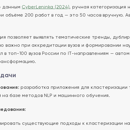
о данным
CyberLeninka (2024)
, ручная категоризация 
ри объёме 200 работ в год — это 50 часов вручную. 
ия позволяет выявлять тематические тренды, дубли
о важно при аккредитации вузов и формировании на
 в топ-100 вузов России по IT-направлениям — автом
рансформацию.
адачи
ования:
разработка приложения для кластеризации т
 на базе методов NLP и машинного обучения.
ледования:
ировать существующие подходы к кластеризации на