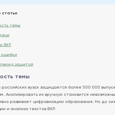
 статьи
ость темы
адачи
а ВКР
 ошибки
 перед защитой
ость темы
в российских вузах защищается более 500 000 выпускн
м. Анализировать их вручную становится невозможн
ивно развивает цифровизацию образования. Но до си
ии и анализа текстов ВКР.