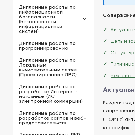
Дипломные работы по
информационной
Содержание
безопасности
(Безопасности
информационных
Актуальн
систем)
Цель и з
Дипломные работы по
программированию
Структур
Дипломные работы по
Типичные
Локальным
вычислительным сетям
(Проектирование ЛВС)
Чек-лист
Дипломные работы по
Актуальн
разработке Интернет-
магазинов (ИС
электронной коммерции)
Каждый год 
направления
Дипломные работы по
разработке сайтов и веб-
(ТЮМГУ) акт
представительств
классификац
Дипломные работы, ВКР