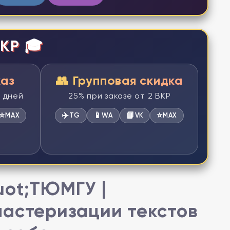
КР 🎓
каз
👥 Групповая скидка
2 дней
25% при заказе от 2 ВКР
⭐
✈️
📱
📘
⭐
MAX
TG
WA
VK
MAX
uot;ТЮМГУ |
ластеризации текстов