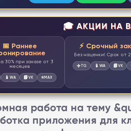
🎓 АКЦИИ НА В
📅 Раннее
⚡ Срочный за
ронирование
Без наценки! Срок от 
а 30% при заказе от 3
✈️
📱
📘
месяцев
TG
WA
VK
📱
📘
⭐
WA
VK
MAX
мная работа на тему &q
ботка приложения для к