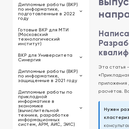
выпус
Дипломные работы (ВКР)
по информатике,
напра
подготовленные в 2022
году
Готовые ВКР для МТИ
Написа
(Московский
технологический
Разраб
институт)
квалиф
ВКР для Университета
Синергия
Эта статья 
Дипломные работы (ВКР)
«Прикладная
по информатике,
защищенные в 2021 году
приложения 
расчётов. В
Дипломные работы по
прикладной
информатике в
экономике
Нужен раз
(вычислительной
технике, разработке
кластериз
информационных
систем, АРМ, АИС, ЭИС)
консульт