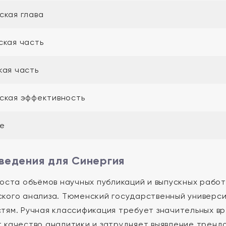
ская глава
ская часть
кая часть
ская эффективность
е
ведения для Синергия
роста объёмов научных публикаций и выпускных рабо
кого анализа. Тюменский государственный универси
тям. Ручная классификация требует значительных вр
 качество аналитики и затрудняет выявление трендо