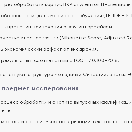
 предобработать корпус ВКР студентов IT-специаль
 обосновать модель машинного обучения (TF-IDF + K-
ть прототип приложения с веб-интерфейсом.
ачество кластеризации (Silhouette Score, Adjusted Ra
ь экономический эффект от внедрения.
результаты в соответствии с ГОСТ 7.0.100-2018.
ветствуют структуре методички Синергии: анализ →
 предмет исследования
роцесс обработки и анализа выпускных квалификац
тете.
методы и алгоритмы кластеризации текстов на осно