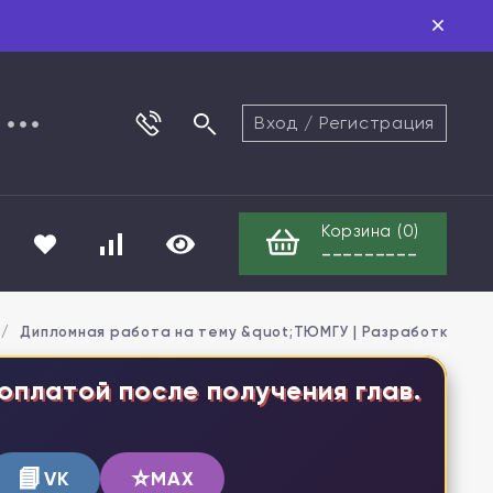
Вход
/
Регистрация
Корзина (
0
)
---------
/
Дипломная работа на тему &quot;ТЮМГУ | Разработка при
оплатой после получения глав.
📘
⭐
VK
MAX