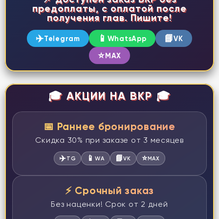
предоплаты, с оплатой после
получения глав. Пишите!
✈️
📱
📘
Telegram
WhatsApp
VK
⭐
MAX
🎓 АКЦИИ НА ВКР 🎓
📅 Раннее бронирование
Скидка 30% при заказе от 3 месяцев
✈️
📱
📘
⭐
TG
WA
VK
MAX
⚡ Срочный заказ
Без наценки! Срок от 2 дней