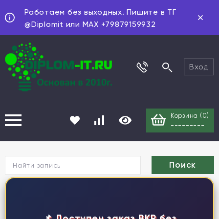
Работаем без выходных. Пишите в ТГ
@Diplomit или MAX +79879159932
Вход
Корзина (
0
)
---------
Г
📌 Доступен заказ ВКР без