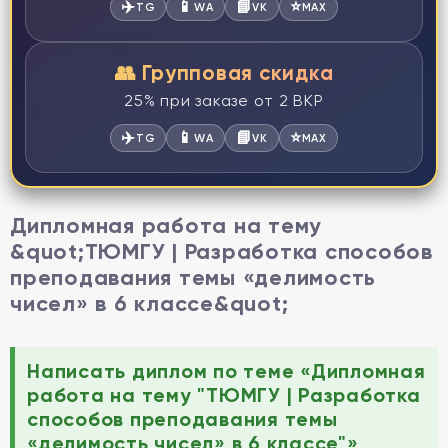
✈️
📱
📘
⭐
TG
WA
VK
MAX
👥 Групповая скидка
25% при заказе от 2 ВКР
✈️
📱
📘
⭐
TG
WA
VK
MAX
Дипломная работа на тему
&quot;ТЮМГУ | Разработка способов
преподавания темы «делимость
чисел» в 6 классе&quot;
Написать диплом по теме «Дипломная
работа на тему "ТЮМГУ | Разработка
способов преподавания темы
«делимость чисел» в 6 классе"»