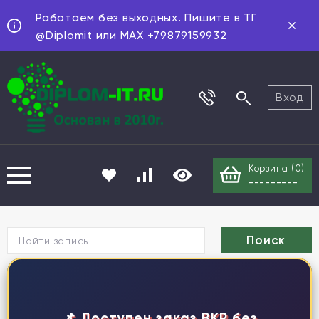
Работаем без выходных. Пишите в ТГ
@Diplomit или MAX +79879159932
Вход
Корзина (
0
)
---------
Г
📌 Доступен заказ ВКР без