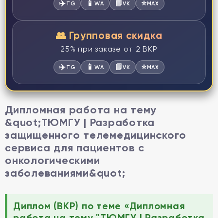
✈️
📱
📘
⭐
TG
WA
VK
MAX
👥 Групповая скидка
25% при заказе от 2 ВКР
✈️
📱
📘
⭐
TG
WA
VK
MAX
Дипломная работа на тему
&quot;ТЮМГУ | Разработка
защищенного телемедицинского
сервиса для пациентов с
онкологическими
заболеваниями&quot;
Диплом (ВКР) по теме «Дипломная
работа на тему "ТЮМГУ | Разработка