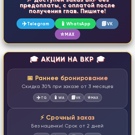
предоплаты, с оплатой после
получения глав. Пишите!
✈️
📱
📘
Telegram
WhatsApp
VK
⭐
MAX
🎓 АКЦИИ НА ВКР 🎓
📅 Раннее бронирование
Скидка 30% при заказе от 3 месяцев
✈️
📱
📘
⭐
TG
WA
VK
MAX
⚡ Срочный заказ
Без наценки! Срок от 2 дней