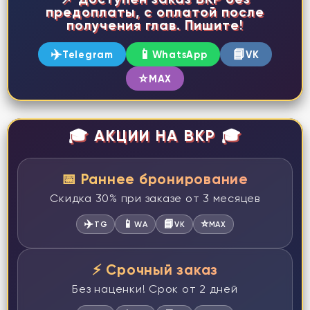
предоплаты, с оплатой после
получения глав. Пишите!
✈️
📱
📘
Telegram
WhatsApp
VK
⭐
MAX
🎓 АКЦИИ НА ВКР 🎓
📅 Раннее бронирование
Скидка 30% при заказе от 3 месяцев
✈️
📱
📘
⭐
TG
WA
VK
MAX
⚡ Срочный заказ
Без наценки! Срок от 2 дней