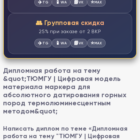
✈️
📱
📘
⭐
TG
WA
VK
MAX
👥 Групповая скидка
25% при заказе от 2 ВКР
✈️
📱
📘
⭐
TG
WA
VK
MAX
Дипломная работа на тему
&quot;ТЮМГУ | Цифровая модель
материала маркера для
абсолютного датирования горных
пород термолюминесцентным
методом&quot;
Написать диплом по теме «Дипломная
работа на тему "ТЮМГУ | Цифровая