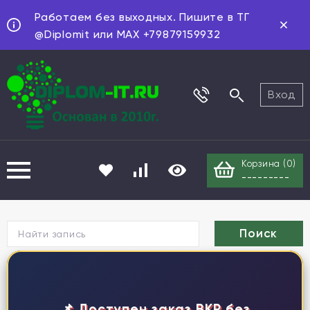
Работаем без выходных. Пишите в ТГ
@Diplomit или MAX +79879159932
Вход
Корзина (
0
)
---------
Г
📌 Доступен заказ ВКР без