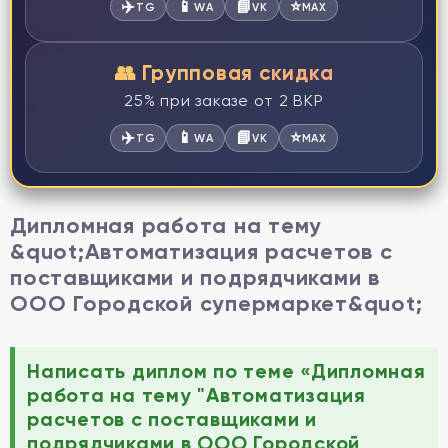
✈️
📱
📘
⭐
TG
WA
VK
MAX
👥 Групповая скидка
25% при заказе от 2 ВКР
✈️
📱
📘
⭐
TG
WA
VK
MAX
Дипломная работа на тему
&quot;Автоматизация расчетов с
поставщиками и подрядчиками в
ООО Городской супермаркет&quot;
Написать диплом по теме «Дипломная
работа на тему "Автоматизация
расчетов с поставщиками и
подрядчиками в ООО Городской