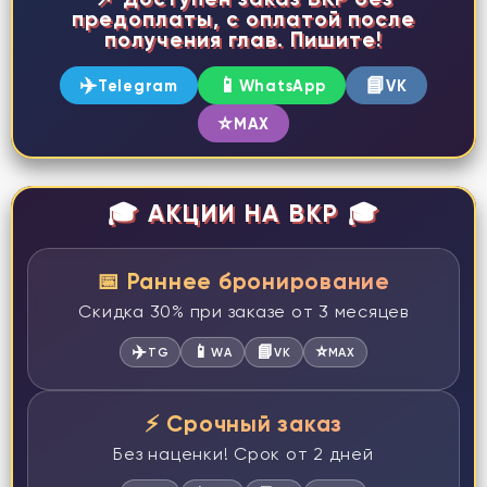
предоплаты, с оплатой после
получения глав. Пишите!
✈️
📱
📘
Telegram
WhatsApp
VK
⭐
MAX
🎓 АКЦИИ НА ВКР 🎓
📅 Раннее бронирование
Скидка 30% при заказе от 3 месяцев
✈️
📱
📘
⭐
TG
WA
VK
MAX
⚡ Срочный заказ
Без наценки! Срок от 2 дней