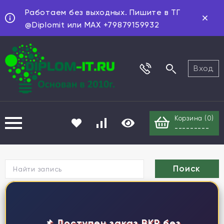
Работаем без выходных. Пишите в ТГ
@Diplomit или MAX +79879159932
Вход
Корзина (
0
)
---------
Г
📌 Доступен заказ ВКР без