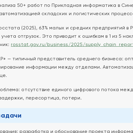
нализа 50+ работ по Прикладная информатика в Сине
 автоматизацией складских и логистических процесс
осстата (2025), 63% малых и средних предприятий в 
 учета отгрузок. Это приводит к ошибкам в 1 из 5 на
чник:
rosstat.gov.ru/business/2025/supply_chain_repor
» — типичный представитель среднего бизнеса: опт
лирование информации между отделами. Автоматизац
це.
облема: отсутствие единого цифрового потока межд
 задержки, пересортица, потери.
задачи
ования: разработка и обоснование проекта информ