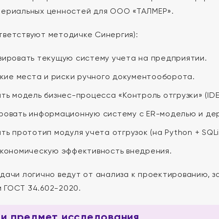
териальных ценностей для ООО «ТАЛМЕР».
тветствуют методичке Синергия):
ировать текущую систему учета на предприятии.
зкие места и риски ручного документооборота.
ть модель бизнес-процесса «Контроль отгрузки» (IDE
овать информационную систему с ER-моделью и дер
ть прототип модуля учета отгрузок (на Python + SQLi
кономическую эффективность внедрения.
адачи логично ведут от анализа к проектированию, з
 ГОСТ 34.602-2020.
 и предмет исследования