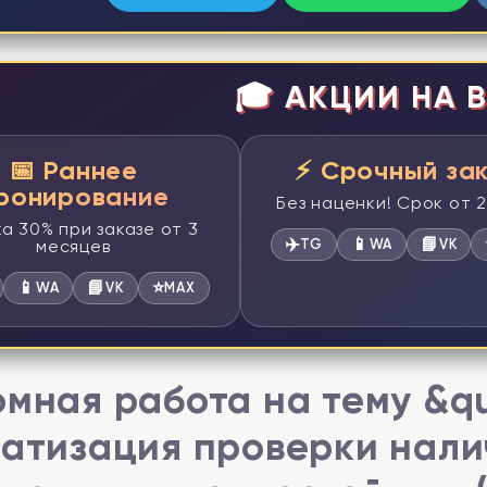
🎓 АКЦИИ НА В
📅 Раннее
⚡ Срочный за
ронирование
Без наценки! Срок от 
а 30% при заказе от 3
✈️
📱
📘
месяцев
TG
WA
VK
📱
📘
⭐
WA
VK
MAX
мная работа на тему &qu
атизация проверки налич