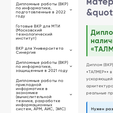
матер
Дипломные работы (ВКР)
по информатике,
&quot
подготовленные в 2022
году
Готовые ВКР для МТИ
(Московский
Дипло
технологический
институт)
налич
«ТАЛМЕ
ВКР для Университета
Синергия
Дипломные работы (ВКР)
Диплом (ВКР
по информатике,
защищенные в 2021 году
«ТАЛМЕР»» в
ускоряющей 
Дипломные работы по
прикладной
архитектура
информатике в
экономике
реальные пр
(вычислительной
технике, разработке
информационных
систем, АРМ, АИС, ЭИС)
Нужен раз