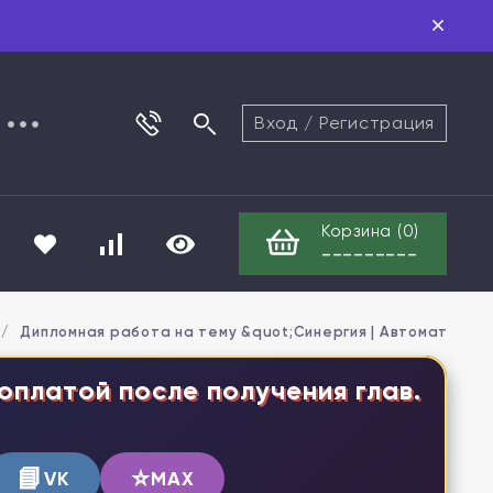
Вход
/
Регистрация
Корзина (
0
)
---------
/
Дипломная работа на тему &quot;Синергия | Автоматизаци
оплатой после получения глав.
📘
⭐
VK
MAX