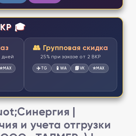
КР 🎓
каз
👥 Групповая скидка
2 дней
25% при заказе от 2 ВКР
⭐
✈️
📱
📘
⭐
MAX
TG
WA
VK
MAX
ot;Синергия |
ия и учета отгрузки