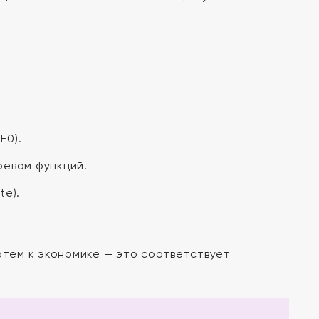
F0).
евом функций.
te).
атем к экономике — это соответствует