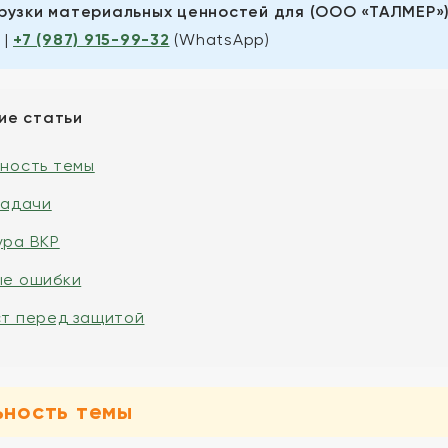
рузки материальных ценностей для (ООО «ТАЛМЕР») 
|
+7 (987) 915-99-32
(WhatsApp)
ие статьи
ьность темы
задачи
ура ВКР
ые ошибки
ст перед защитой
ьность темы