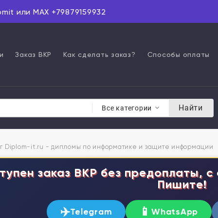
omit или MAX +79879159932
и
Заказ ВКР
Как сделать заказ?
Способы оплаты
Найти
Все категории
г Diplom-it.ru - дипломы по информатике и защите информации
тупен заказ ВКР без предоплаты, с 
Пишите!
✈️
📱
Telegram
WhatsApp