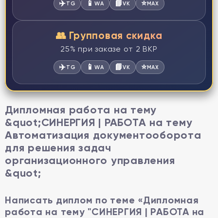
✈️
📱
📘
⭐
TG
WA
VK
MAX
👥 Групповая скидка
25% при заказе от 2 ВКР
✈️
📱
📘
⭐
TG
WA
VK
MAX
Дипломная работа на тему
&quot;СИНЕРГИЯ | РАБОТА на тему
Автоматизация документооборота
для решения задач
организационного управления
&quot;
Написать диплом по теме «Дипломная
работа на тему "СИНЕРГИЯ | РАБОТА на