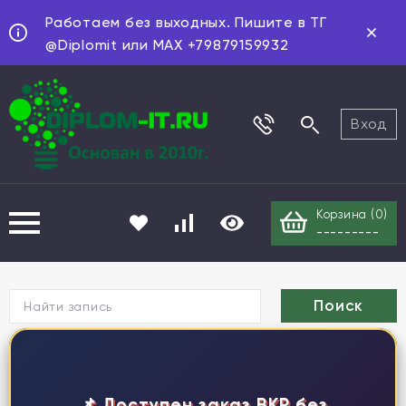
Работаем без выходных. Пишите в ТГ
@Diplomit или MAX +79879159932
Вход
Корзина (
0
)
---------
Г
📌 Доступен заказ ВКР без