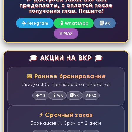
предоплаты, с оплатой после
получения глав. Пишите!
✈️
📱
📘
Telegram
WhatsApp
VK
⭐
MAX
🎓 АКЦИИ НА ВКР 🎓
📅 Раннее бронирование
Скидка 30% при заказе от 3 месяцев
✈️
📱
📘
⭐
TG
WA
VK
MAX
⚡ Срочный заказ
Без наценки! Срок от 2 дней