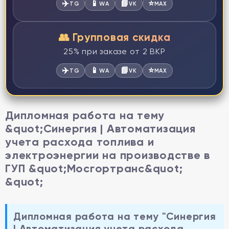
✈️
📱
📘
⭐
TG
WA
VK
MAX
👥 Групповая скидка
25% при заказе от 2 ВКР
✈️
📱
📘
⭐
TG
WA
VK
MAX
Дипломная работа на тему
&quot;Синергия | Автоматизация
учета расхода топлива и
электроэнергии на производстве в
ГУП &quot;Мосгортранс&quot;
&quot;
Дипломная работа на тему "Синергия
| Автоматизация учета расхода