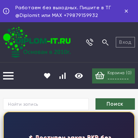
Работаем без выходных. Пишите в ТГ
@Diplomit или MAX +79879159932
Вход
Корзина (
0
)
---------
Г
📌 Доступен заказ ВКР без