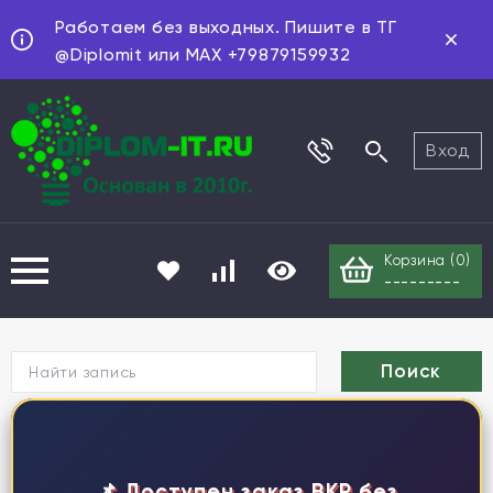
Работаем без выходных. Пишите в ТГ
@Diplomit или MAX +79879159932
Вход
Корзина (
0
)
---------
Г
📌 Доступен заказ ВКР без