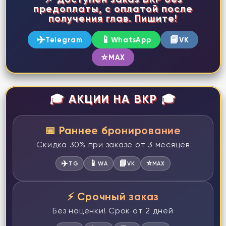
предоплаты, с оплатой после
получения глав. Пишите!
✈️
📱
📘
Telegram
WhatsApp
VK
⭐
MAX
🎓 АКЦИИ НА ВКР 🎓
📅 Раннее бронирование
Скидка 30% при заказе от 3 месяцев
✈️
📱
📘
⭐
TG
WA
VK
MAX
⚡ Срочный заказ
Без наценки! Срок от 2 дней