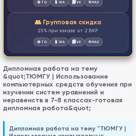
✈️
📱
📘
⭐
TG
WA
VK
MAX
👥 Групповая скидка
25% при заказе от 2 ВКР
✈️
📱
📘
⭐
TG
WA
VK
MAX
Дипломная работа на тему
&quot;ТЮМГУ | Использование
компьютерных средств обучения при
изучении систем уравнений и
неравенств в 7-8 классах-готовая
дипломная работа&quot;
Дипломная работа на тему "ТЮМГУ |
Использование компьютерных