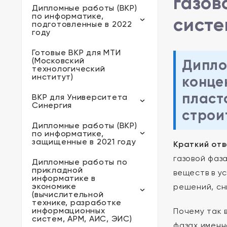
газов
Дипломные работы (ВКР)
по информатике,
систе
подготовленные в 2022
году
Готовые ВКР для МТИ
(Московский
Дипло
технологический
институт)
конце
пласт
ВКР для Университета
Синергия
строи
Дипломные работы (ВКР)
по информатике,
защищенные в 2021 году
Краткий отв
газовой фаз
Дипломные работы по
прикладной
веществ в у
информатике в
экономике
решений, сн
(вычислительной
технике, разработке
информационных
Почему так 
систем, АРМ, АИС, ЭИС)
фазах именно