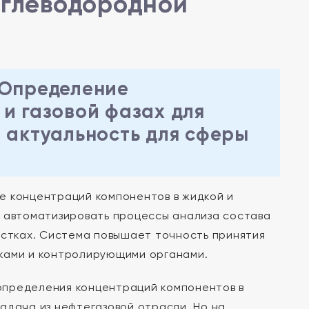
углеводородной
 Определение
и газовой фазах для
 актуальность для сферы
 концентраций компонентов в жидкой и
т автоматизировать процессы анализа состава
астках. Система повышает точность принятия
иками и контролирующими органами.
определения концентраций компонентов в
 задача из нефтегазовой отрасли. Но на