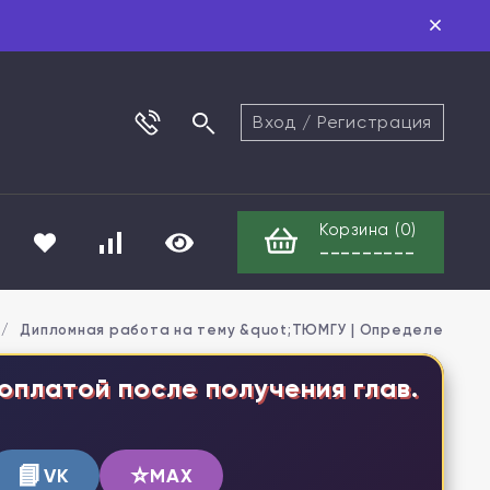
Вход
/
Регистрация
Корзина (
0
)
---------
/
Дипломная работа на тему &quot;ТЮМГУ | Определение ко
оплатой после получения глав.
📘
⭐
VK
MAX