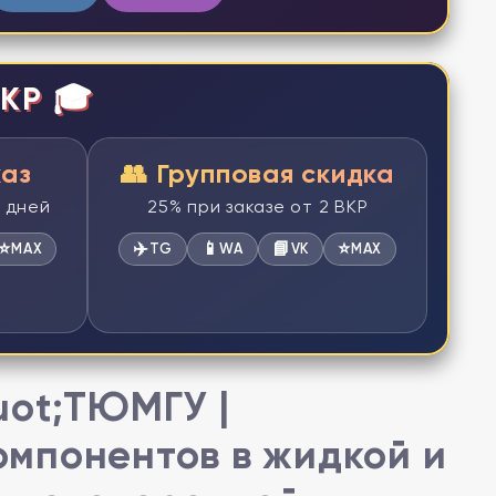
КР 🎓
каз
👥 Групповая скидка
2 дней
25% при заказе от 2 ВКР
⭐
✈️
📱
📘
⭐
MAX
TG
WA
VK
MAX
uot;ТЮМГУ |
мпонентов в жидкой и