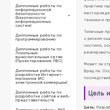
Дипломные работы по
практике пр
информационной
месторожден
безопасности
(Безопасности
техники и п
информационных
систем)
Типичные пр
Дипломные работы по
с риском ош
программированию
система, ос
Дипломные работы по
реагировать
Локальным
вычислительным сетям
(Проектирование ЛВС)
Может ли ст
Дипломные работы по
Вряд ли. Ос
разработке Интернет-
последствия
магазинов (ИС
электронной коммерции)
Цель 
Дипломные работы по
разработке сайтов и веб-
представительств
Цель:
Разраб
Дипломные работы, ВКР