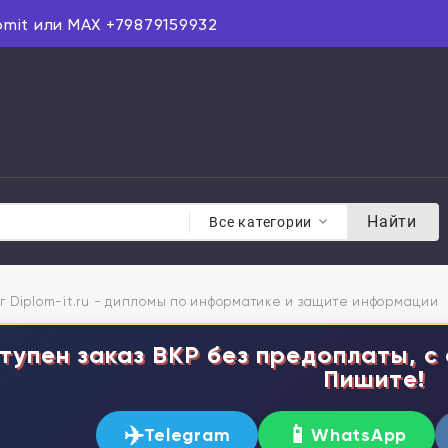
omit или MAX +79879159932
Найти
Все категории
г Diplom-it.ru - дипломы по информатике и защите информации
тупен заказ ВКР без предоплаты, с 
Пишите!
✈️
📱
Telegram
WhatsApp