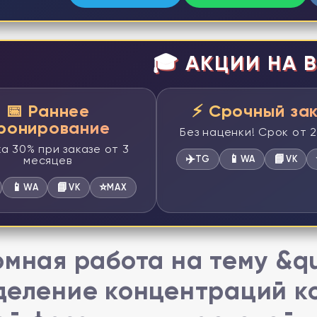
🎓 АКЦИИ НА В
📅 Раннее
⚡ Срочный за
ронирование
Без наценки! Срок от 
а 30% при заказе от 3
✈️
📱
📘
месяцев
TG
WA
VK
📱
📘
⭐
WA
VK
MAX
мная работа на тему &q
еление концентраций ко