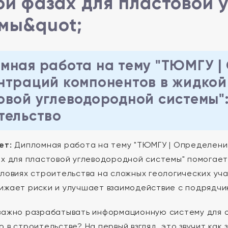
ой фазах для пластовой 
мы&quot;
мная работа на тему "ТЮМГУ |
нтраций компонентов в жидкой 
овой углеводородной системы":
тельство
ет:
Дипломная работа на тему "ТЮМГУ | Определение
ах для пластовой углеводородной системы" помогае
словиях строительства на сложных геологических уч
ижает риски и улучшает взаимодействие с подрядч
важно разрабатывать информационную систему для 
 в строительстве? На первый взгляд, это звучит как