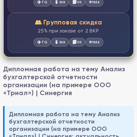
✈️
📱
📘
⭐
TG
WA
VK
MAX
👥 Групповая скидка
25% при заказе от 2 ВКР
✈️
📱
📘
⭐
TG
WA
VK
MAX
Дипломная работа на тему Анализ
бухгалтерской отчетности
организации (на примере ООО
«Триал») | Синергия
Дипломная работа на тему Анализ
бухгалтерской отчетности
организации (на примере ООО
«Триал») | Синергия: актуальность