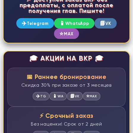
предоплаты, с оплатой после
получения глав. Пишите!
✈️
📱
📘
Telegram
WhatsApp
VK
⭐
MAX
🎓 АКЦИИ НА ВКР 🎓
📅 Раннее бронирование
Скидка 30% при заказе от 3 месяцев
✈️
📱
📘
⭐
TG
WA
VK
MAX
⚡ Срочный заказ
Без наценки! Срок от 2 дней