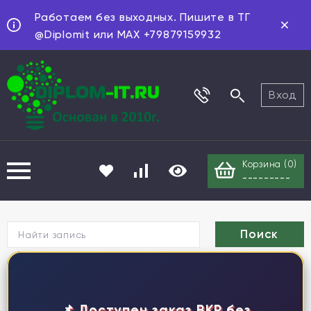
Работаем без выходных. Пишите в ТГ
@Diplomit или MAX +79879159932
Вход
Корзина (
0
)
---------
Г
📌 Доступен заказ ВКР без