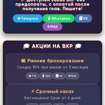
предоплаты, с оплатой после
получения глав. Пишите!
✈️
📱
📘
Telegram
WhatsApp
VK
⭐
MAX
🎓 АКЦИИ НА ВКР 🎓
📅 Раннее бронирование
Скидка 30% при заказе от 3 месяцев
✈️
📱
📘
⭐
TG
WA
VK
MAX
⚡ Срочный заказ
Без наценки! Срок от 2 дней