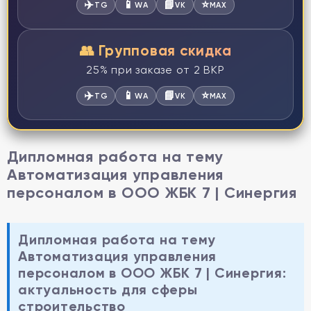
✈️
📱
📘
⭐
TG
WA
VK
MAX
👥 Групповая скидка
25% при заказе от 2 ВКР
✈️
📱
📘
⭐
TG
WA
VK
MAX
Дипломная работа на тему
Автоматизация управления
персоналом в ООО ЖБК 7 | Синергия
Дипломная работа на тему
Автоматизация управления
персоналом в ООО ЖБК 7 | Синергия:
актуальность для сферы
строительство