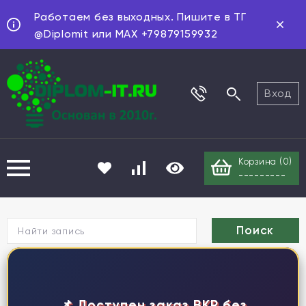
Работаем без выходных. Пишите в ТГ
@Diplomit или MAX +79879159932
Вход
Корзина (
0
)
---------
Г
📌 Доступен заказ ВКР без