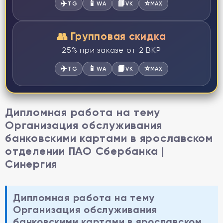
✈️
📱
📘
⭐
TG
WA
VK
MAX
👥 Групповая скидка
25% при заказе от 2 ВКР
✈️
📱
📘
⭐
TG
WA
VK
MAX
Дипломная работа на тему
Организация обслуживания
банковскими картами в ярославском
отделении ПАО Сбербанка |
Синергия
Дипломная работа на тему
Организация обслуживания
банковскими картами в ярославском