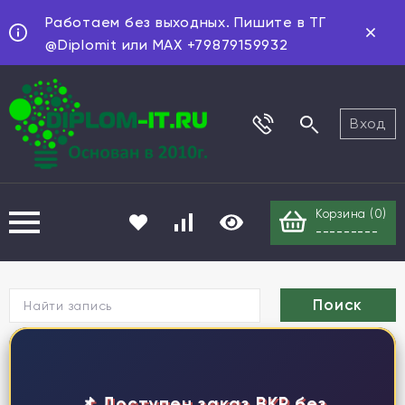
Работаем без выходных. Пишите в ТГ
@Diplomit или MAX +79879159932
Вход
Корзина (
0
)
---------
Г
📌 Доступен заказ ВКР без