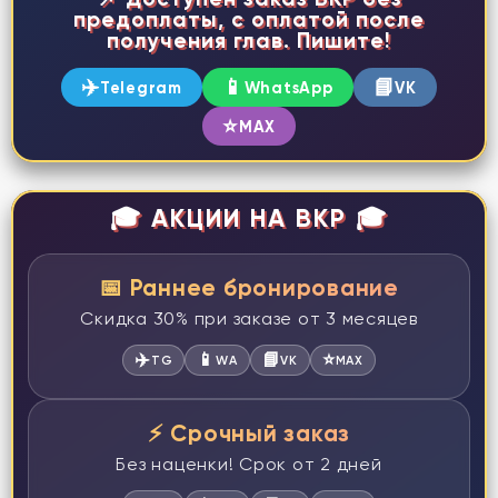
предоплаты, с оплатой после
получения глав. Пишите!
✈️
📱
📘
Telegram
WhatsApp
VK
⭐
MAX
🎓 АКЦИИ НА ВКР 🎓
📅 Раннее бронирование
Скидка 30% при заказе от 3 месяцев
✈️
📱
📘
⭐
TG
WA
VK
MAX
⚡ Срочный заказ
Без наценки! Срок от 2 дней