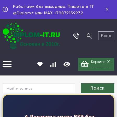
Работаем без выходных. Пишите в ТГ
@Diplomit или MAX +79879159932
Вход
Корзина (
0
)
---------
Г
📌 Доступен заказ ВКР без