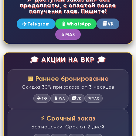
предоплаты, с оплатой после
получения глав. Пишите!
✈️
📱
📘
Telegram
WhatsApp
VK
⭐
MAX
🎓 АКЦИИ НА ВКР 🎓
📅 Раннее бронирование
Скидка 30% при заказе от 3 месяцев
✈️
📱
📘
⭐
TG
WA
VK
MAX
⚡ Срочный заказ
Без наценки! Срок от 2 дней