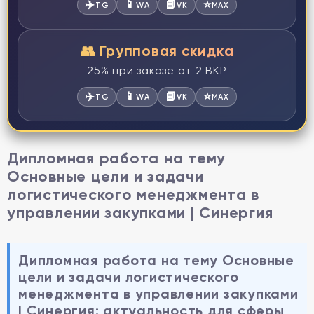
✈️
📱
📘
⭐
TG
WA
VK
MAX
👥 Групповая скидка
25% при заказе от 2 ВКР
✈️
📱
📘
⭐
TG
WA
VK
MAX
Дипломная работа на тему
Основные цели и задачи
логистического менеджмента в
управлении закупками | Синергия
Дипломная работа на тему Основные
цели и задачи логистического
менеджмента в управлении закупками
| Синергия: актуальность для сферы