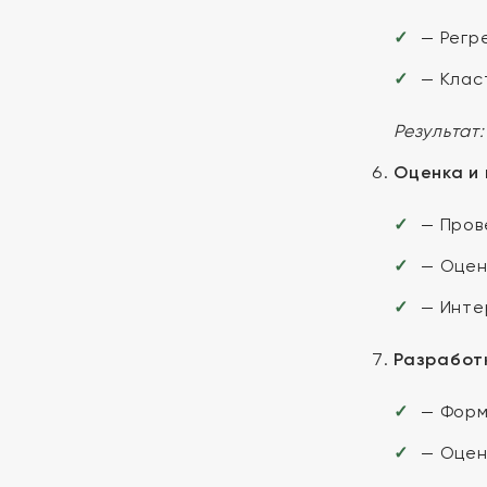
— Регр
— Клас
Результат:
Оценка и
— Пров
— Оцен
— Инте
Разработ
— Форм
— Оцен