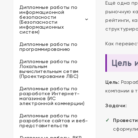
Ещё одна пр
Дипломные работы по
рыночную ка
информационной
безопасности
рейтинги, к
(Безопасности
информационных
структуриро
систем)
Как перевес
Дипломные работы по
программированию
Цель 
Дипломные работы по
Локальным
вычислительным сетям
(Проектирование ЛВС)
Цель:
Разраб
Дипломные работы по
компании в 
разработке Интернет-
магазинов (ИС
электронной коммерции)
Задачи:
Дипломные работы по
Провести
разработке сайтов и веб-
представительств
сформули
Дипломные работы, ВКР