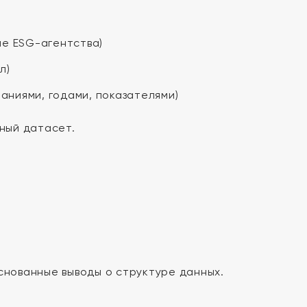
ые ESG-агентства)
л)
аниями, годами, показателями)
ный датасет.
)
нованные выводы о структуре данных.