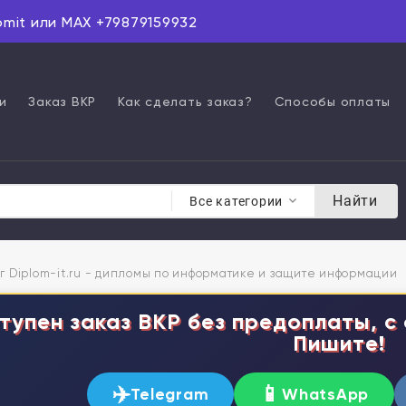
omit или MAX +79879159932
и
Заказ ВКР
Как сделать заказ?
Способы оплаты
Найти
Все категории
г Diplom-it.ru - дипломы по информатике и защите информации
тупен заказ ВКР без предоплаты, с 
Пишите!
✈️
📱
Telegram
WhatsApp