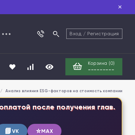
Вход
/
Регистрация
Корзина (
0
)
---------
/
Анализ влияния ESG-факторов на стоимость компании
оплатой после получения глав.
📘
⭐
VK
MAX