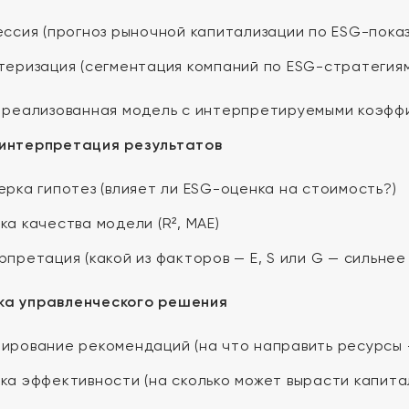
ессия (прогноз рыночной капитализации по ESG-пока
теризация (сегментация компаний по ESG-стратегиям
реализованная модель с интерпретируемыми коэфф
 интерпретация результатов
ерка гипотез (влияет ли ESG-оценка на стоимость?)
ка качества модели (R², MAE)
рпретация (какой из факторов — E, S или G — сильнее
ка управленческого решения
ирование рекомендаций (на что направить ресурсы —
ка эффективности (на сколько может вырасти капита