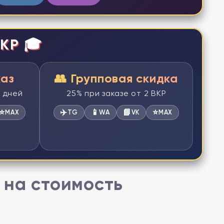
КР 🎓
каз
👥 Групповая скидка
2 дней
25% при заказе от 2 ВКР
⭐
✈️
📱
📘
⭐
MAX
TG
WA
VK
MAX
 на стоимость