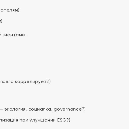
зателям)
)
ициентами.
 всего коррелирует?)
 экология, социалка, governance?)
лизация при улучшении ESG?)