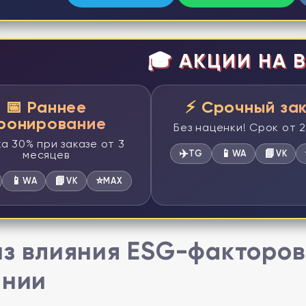
🎓 АКЦИИ НА В
📅 Раннее
⚡ Срочный за
ронирование
Без наценки! Срок от 
а 30% при заказе от 3
✈️
📱
📘
месяцев
TG
WA
VK
📱
📘
⭐
WA
VK
MAX
з влияния ESG-факторов
ании