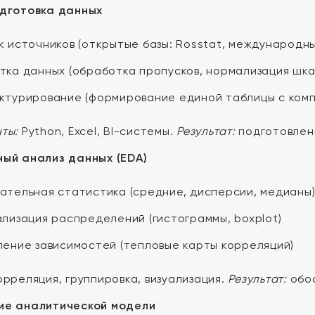
одготовка данных
к источников (открытые базы: Rosstat, международн
тка данных (обработка пропусков, нормализация шка
ктурирование (формирование единой таблицы с комп
ты:
Python, Excel, BI-системы.
Результат:
подготовлен
ый анализ данных (EDA)
ательная статистика (средние, дисперсии, медианы
ализация распределений (гистограммы, boxplot)
ление зависимостей (тепловые карты корреляций)
рреляция, группировка, визуализация.
Результат:
обос
ие аналитической модели