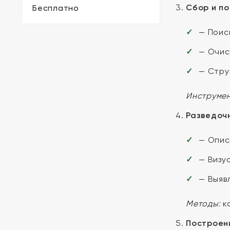
Сбор и п
Бесплатно
— Поис
— Очис
— Стру
Инструмен
Разведочн
— Опис
— Визу
— Выяв
Методы:
ко
Построен