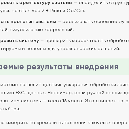
ровать архитектуру системы
— определить структур
ясь на стек Vue 3 + Pinia и Go/Gin.
ать прототип системы
— реализовать основные функ
лей, визуализацию корреляций.
ровать систему
— проверить корректность обработк
тируемы и полезны для управленческих решений.
емые результаты внедрения
истемы позволит достичь ускорения обработки заявок
нализа ESG-данных. Например, если ручной анализ да
зованием системы — всего 16 часов. Это снижает наг
отчётов.
о измерить по времени выполнения ключевых операци