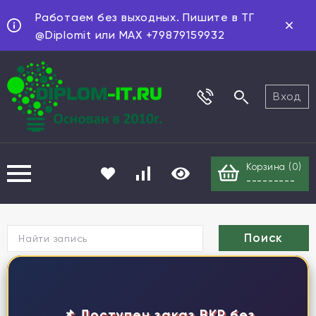
Работаем без выходных. Пишите в ТГ
@Diplomit или MAX +79879159932
Вход
Корзина (
0
)
---------
Г
📌 Доступен заказ ВКР без