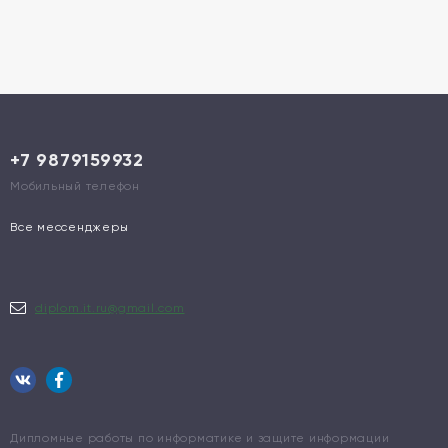
+7 9879159932
Мобильный телефон
Все мессенджеры
diplom.it.ru@gmail.com
Дипломные работы по информатике и защите информации