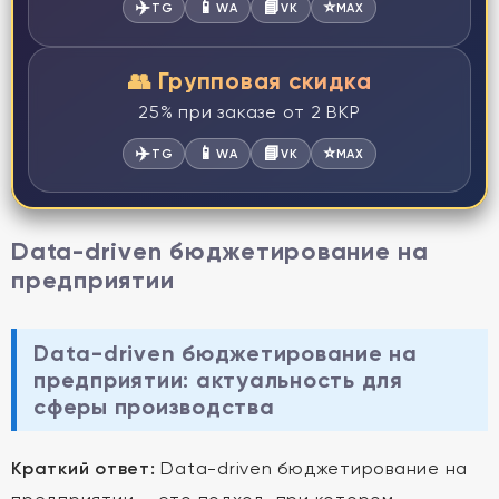
✈️
📱
📘
⭐
TG
WA
VK
MAX
👥 Групповая скидка
25% при заказе от 2 ВКР
✈️
📱
📘
⭐
TG
WA
VK
MAX
Data-driven бюджетирование на
предприятии
Data-driven бюджетирование на
предприятии: актуальность для
сферы производства
Краткий ответ:
Data-driven бюджетирование на