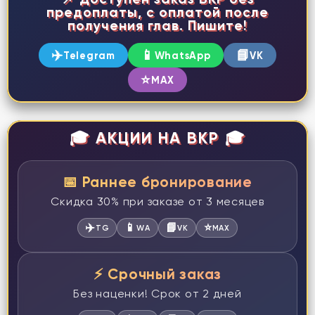
предоплаты, с оплатой после
получения глав. Пишите!
✈️
📱
📘
Telegram
WhatsApp
VK
⭐
MAX
🎓 АКЦИИ НА ВКР 🎓
📅 Раннее бронирование
Скидка 30% при заказе от 3 месяцев
✈️
📱
📘
⭐
TG
WA
VK
MAX
⚡ Срочный заказ
Без наценки! Срок от 2 дней