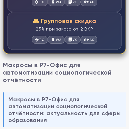
✈️
📱
📘
⭐
TG
WA
VK
MAX
👥 Групповая скидка
25% при заказе от 2 ВКР
✈️
📱
📘
⭐
TG
WA
VK
MAX
Макросы в Р7-Офис для
автоматизации социологической
отчётности
Макросы в Р7-Офис для
автоматизации социологической
отчётности: актуальность для сферы
образования