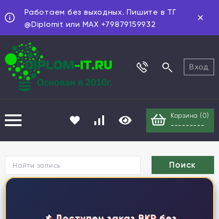
Работаем без выходных. Пишите в ТГ
@Diplomit или MAX +79879159932
Вход
Корзина (
0
)
---------
Г
📌 Доступен заказ ВКР без