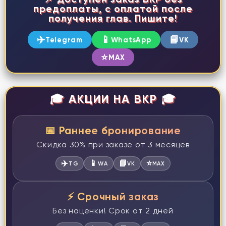
предоплаты, с оплатой после
получения глав. Пишите!
✈️
📱
📘
Telegram
WhatsApp
VK
⭐
MAX
🎓 АКЦИИ НА ВКР 🎓
📅 Раннее бронирование
Скидка 30% при заказе от 3 месяцев
✈️
📱
📘
⭐
TG
WA
VK
MAX
⚡ Срочный заказ
Без наценки! Срок от 2 дней