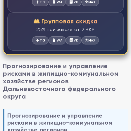
✈️
📱
📘
⭐
TG
WA
VK
MAX
👥 Групповая скидка
25% при заказе от 2 ВКР
✈️
📱
📘
⭐
TG
WA
VK
MAX
Прогнозирование и управление
рисками в жилищно-коммунальном
хозяйстве регионов
Дальневосточного федерального
округа
Прогнозирование и управление
рисками в жилищно-коммунальном
хозяйстве регионов