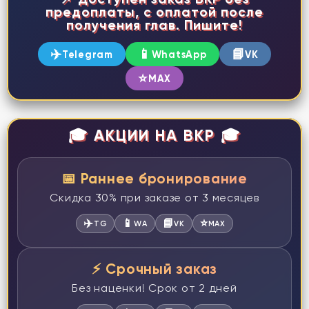
предоплаты, с оплатой после
получения глав. Пишите!
✈️
📱
📘
Telegram
WhatsApp
VK
⭐
MAX
🎓 АКЦИИ НА ВКР 🎓
📅 Раннее бронирование
Скидка 30% при заказе от 3 месяцев
✈️
📱
📘
⭐
TG
WA
VK
MAX
⚡ Срочный заказ
Без наценки! Срок от 2 дней