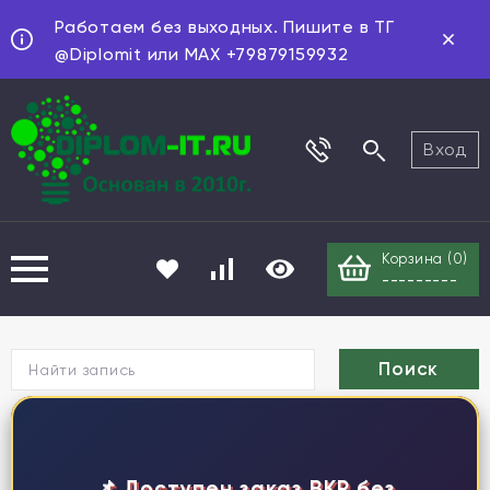
Работаем без выходных. Пишите в ТГ
@Diplomit или MAX +79879159932
Вход
Корзина (
0
)
---------
Г
📌 Доступен заказ ВКР без