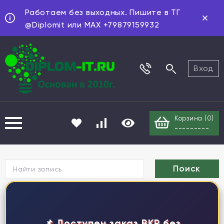
Работаем без выходных. Пишите в ТГ
@Diplomit или MAX +79879159932
Вход
Корзина (
0
)
---------
Г
📌 Доступен заказ ВКР без