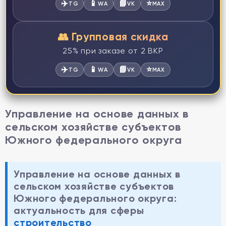
✈️
📱
📘
⭐
TG
WA
VK
MAX
👥 Групповая скидка
25% при заказе от 2 ВКР
✈️
📱
📘
⭐
TG
WA
VK
MAX
Управление на основе данных в
сельском хозяйстве субъектов
Южного федерального округа
Управление на основе данных в
сельском хозяйстве субъектов
Южного федерального округа:
актуальность для сферы
строительство