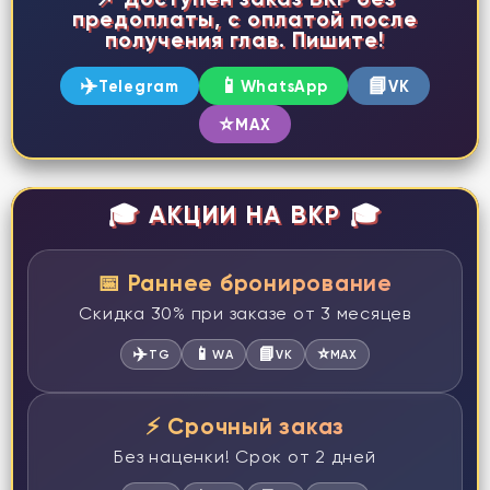
предоплаты, с оплатой после
получения глав. Пишите!
✈️
📱
📘
Telegram
WhatsApp
VK
⭐
MAX
🎓 АКЦИИ НА ВКР 🎓
📅 Раннее бронирование
Скидка 30% при заказе от 3 месяцев
✈️
📱
📘
⭐
TG
WA
VK
MAX
⚡ Срочный заказ
Без наценки! Срок от 2 дней