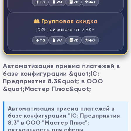
✈️
📱
📘
⭐
TG
WA
VK
MAX
👥 Групповая скидка
25% при заказе от 2 ВКР
✈️
📱
📘
⭐
TG
WA
VK
MAX
Автоматизация приема платежей в
базе конфигурации &quot;lC:
Предприятия 8.3&quot; в ООО
&quot;Мастер Плюс&quot;
Автоматизация приема платежей в
базе конфигурации "lC: Предприятия
8.3" в ООО "Мастер Плюс":
актуальность для сферы