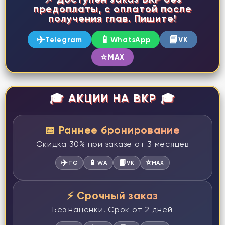
предоплаты, с оплатой после
получения глав. Пишите!
✈️
📱
📘
Telegram
WhatsApp
VK
⭐
MAX
🎓 АКЦИИ НА ВКР 🎓
📅 Раннее бронирование
Скидка 30% при заказе от 3 месяцев
✈️
📱
📘
⭐
TG
WA
VK
MAX
⚡ Срочный заказ
Без наценки! Срок от 2 дней