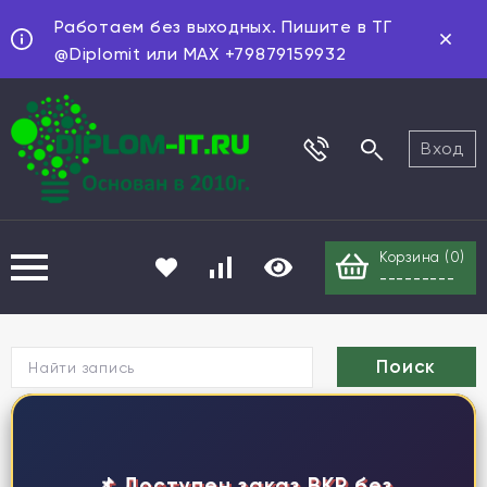
Работаем без выходных. Пишите в ТГ
@Diplomit или MAX +79879159932
Вход
Корзина (
0
)
---------
Г
📌 Доступен заказ ВКР без