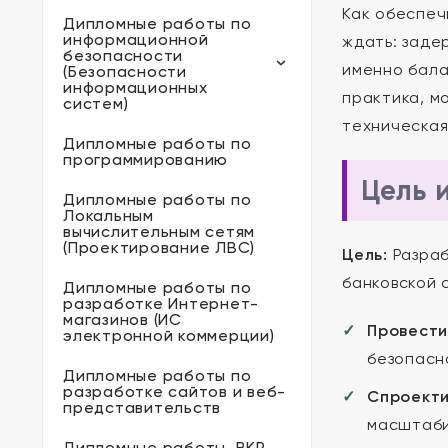
Как обеспеч
Дипломные работы по
информационной
ждать: заде
безопасности
именно бала
(Безопасности
информационных
практика, м
систем)
техническая
Дипломные работы по
программированию
Цель 
Дипломные работы по
Локальным
вычислительным сетям
(Проектирование ЛВС)
Цель:
Разраб
банковской 
Дипломные работы по
разработке Интернет-
магазинов (ИС
Провести
электронной коммерции)
безопасн
Дипломные работы по
разработке сайтов и веб-
Спроект
представительств
масштаби
Дипломные работы, ВКР