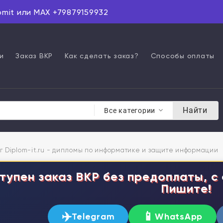
omit или MAX +79879159932
и
Заказ ВКР
Как сделать заказ?
Способы оплаты
Найти
Все категории
г Diplom-it.ru - дипломы по информатике и защите информации
тупен заказ ВКР без предоплаты, с 
Пишите!
✈️
📱
Telegram
WhatsApp