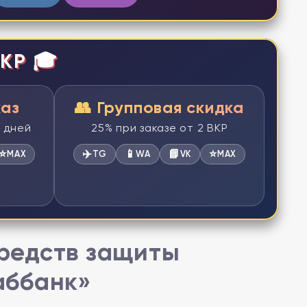
КР 🎓
каз
👥 Групповая скидка
2 дней
25% при заказе от 2 ВКР
⭐
✈️
📱
📘
⭐
MAX
TG
WA
VK
MAX
редств защиты
аббанк»