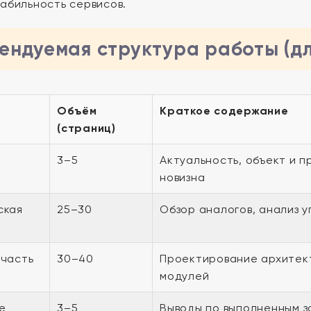
табильность сервисов.
ендуемая структура работы (д
Объём
Краткое содержание
(страниц)
3–5
Актуальность, объект и п
новизна
ская
25–30
Обзор аналогов, анализ у
 часть
30–40
Проектирование архитект
модулей
е
3–5
Выводы по выполненным з