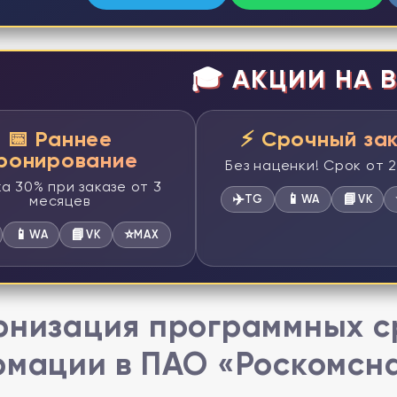
🎓 АКЦИИ НА В
📅 Раннее
⚡ Срочный за
ронирование
Без наценки! Срок от 
а 30% при заказе от 3
✈️
📱
📘
месяцев
TG
WA
VK
📱
📘
⭐
WA
VK
MAX
низация программных с
мации в ПАО «Роскомсн