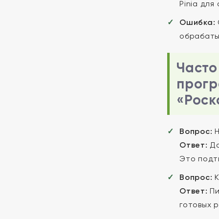
Pinia для
Ошибка:
обрабаты
Часто
прогр
«Роск
Вопрос:
Н
Ответ:
Да
Это подт
Вопрос:
К
Ответ:
Пи
готовых 