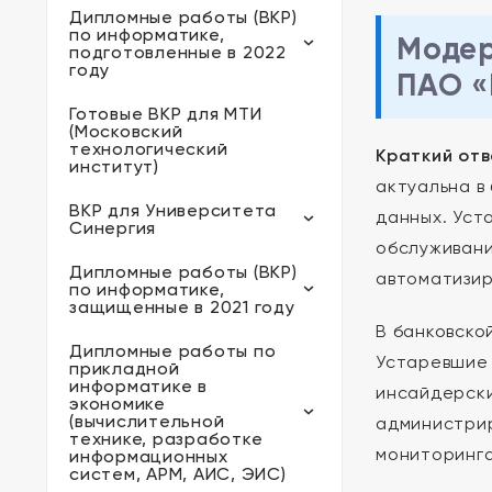
Дипломные работы (ВКР)
по информатике,
Модер
подготовленные в 2022
году
ПАО «
Готовые ВКР для МТИ
(Московский
технологический
Краткий отв
институт)
актуальна в
ВКР для Университета
данных. Уст
Синергия
обслуживани
Дипломные работы (ВКР)
автоматизир
по информатике,
защищенные в 2021 году
В банковско
Дипломные работы по
Устаревшие 
прикладной
информатике в
инсайдерски
экономике
(вычислительной
администрир
технике, разработке
мониторинга
информационных
систем, АРМ, АИС, ЭИС)