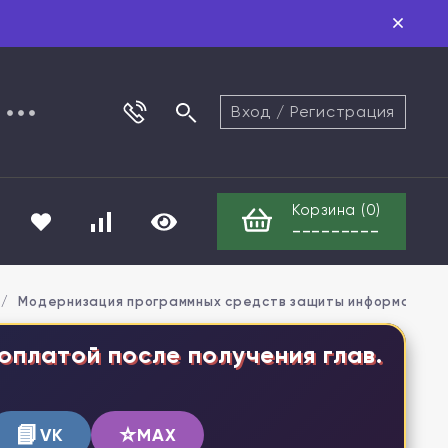
Вход
/
Регистрация
Корзина (
0
)
---------
/
Модернизация программных средств защиты информации в
оплатой после получения глав.
📘
⭐
VK
MAX