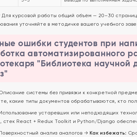
3–5
Выводы по выполненным задача
:
Для курсовой работы общий объём — 20–30 страниц
ования уточняйте в методичке вашего учебного заве
ные ошибки студентов при нап
ботка автоматизированного р
отекаря "Библиотека научной 
з"
Описание системы без привязки к конкретной предм
те, какие типы документов обрабатываются, кто поль
Использование устаревших или неподходящих техно
, стек React + Redux Toolkit и Python/Django обесп
Поверхностный анализ аналогов →
Как избежать:
Сра