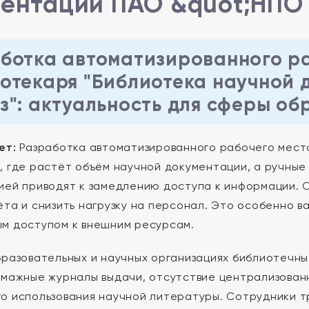
ентации ПАО &quot;НПО 
ботка автоматизированного р
отекаря "Библиотека научной 
з": актуальность для сферы об
ет:
Разработка автоматизированного рабочего места
, где растёт объём научной документации, а ручные
ией приводят к замедлению доступа к информации. С
ёта и снизить нагрузку на персонал. Это особенно в
м доступом к внешним ресурсам.
бразовательных и научных организациях библиотечн
умажные журналы выдачи, отсутствие централизованн
о использования научной литературы. Сотрудники т