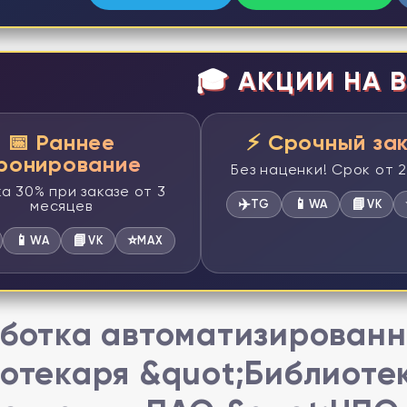
🎓 АКЦИИ НА В
📅 Раннее
⚡ Срочный за
ронирование
Без наценки! Срок от 
а 30% при заказе от 3
✈️
📱
📘
месяцев
TG
WA
VK
📱
📘
⭐
WA
VK
MAX
ботка автоматизированн
отекаря &quot;Библиоте