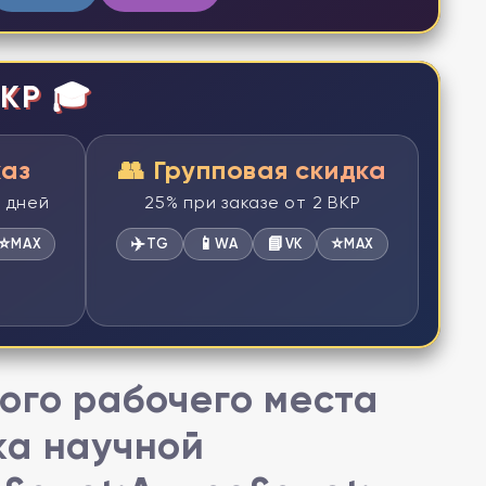
КР 🎓
каз
👥 Групповая скидка
2 дней
25% при заказе от 2 ВКР
⭐
✈️
📱
📘
⭐
MAX
TG
WA
VK
MAX
ого рабочего места
ка научной