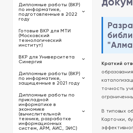
докум
Дипломные работы (ВКР)
по информатике,
подготовленные в 2022
году
Разра
Готовые ВКР для МТИ
библи
(Московский
технологический
"Алма
институт)
ВКР для Университета
Синергия
Краткий отв
образования
Дипломные работы (ВКР)
по информатике,
каталогизац
защищенные в 2021 году
точность уч
Дипломные работы по
ограниченны
прикладной
информатике в
экономике
В типовых о
(вычислительной
технике, разработке
Карточки, б
информационных
эффективног
систем, АРМ, АИС, ЭИС)