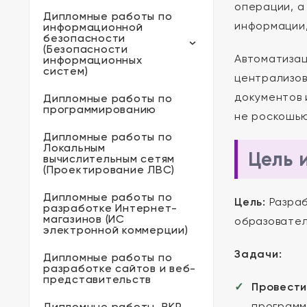
операции, а
Дипломные работы по
информации,
информационной
безопасности
(Безопасности
Автоматизац
информационных
систем)
централизов
документов 
Дипломные работы по
программированию
не роскошью
Дипломные работы по
Локальным
Цель 
вычислительным сетям
(Проектирование ЛВС)
Дипломные работы по
Цель:
Разраб
разработке Интернет-
магазинов (ИС
образовател
электронной коммерции)
Задачи:
Дипломные работы по
разработке сайтов и веб-
представительств
Провести
программ
Дипломные работы, ВКР