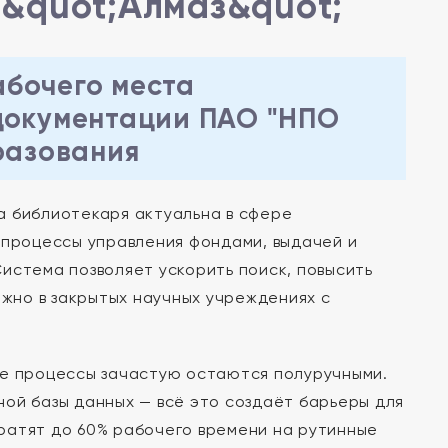
&quot;Алмаз&quot;
абочего места
документации ПАО "НПО
разования
 библиотекаря актуальна в сфере
 процессы управления фондами, выдачей и
истема позволяет ускорить поиск, повысить
ажно в закрытых научных учреждениях с
ые процессы зачастую остаются полуручными.
ой базы данных — всё это создаёт барьеры для
ратят до 60% рабочего времени на рутинные