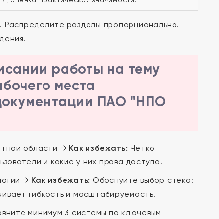
м, оценка практической значимости.
. Распределите разделы пропорционально.
дения.
исании работы на тему
абочего места
документации ПАО "НПО
етной области →
Как избежать:
Чётко
зователи и какие у них права доступа.
логий →
Как избежать:
Обоснуйте выбор стека:
ечивает гибкость и масштабируемость.
вните минимум 3 системы по ключевым