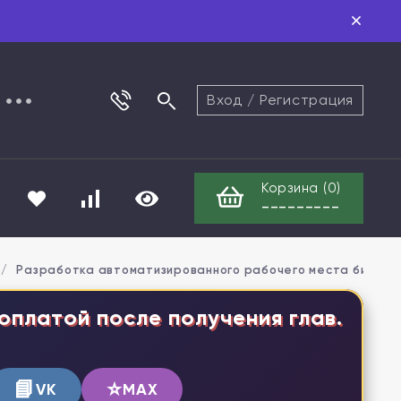
Вход
/
Регистрация
Корзина (
0
)
---------
/
Разработка автоматизированного рабочего места библио
оплатой после получения глав.
📘
⭐
VK
MAX