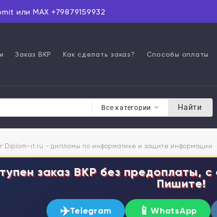
omit или MAX +79879159932
и
Заказ ВКР
Как сделать заказ?
Способы оплаты
Найти
Все категории
г Diplom-it.ru - дипломы по информатике и защите информации
тупен заказ ВКР без предоплаты, с 
Пишите!
✈️
📱
Telegram
WhatsApp