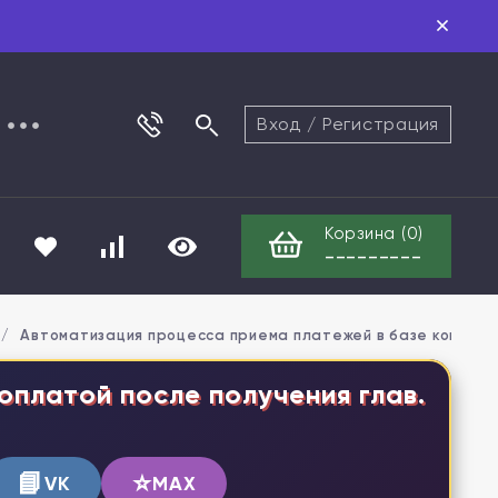
Вход
/
Регистрация
Корзина (
0
)
---------
/
Автоматизация процесса приема платежей в базе конфигур
оплатой после получения глав.
📘
⭐
VK
MAX