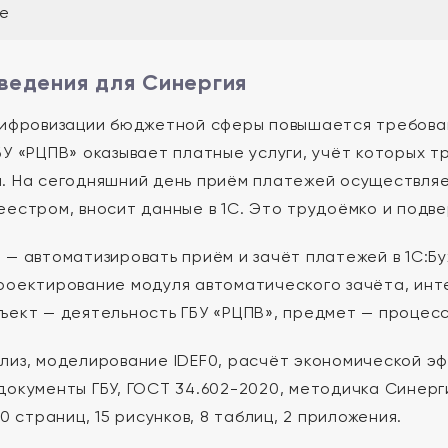
е
ведения для Синергия
цифровизации бюджетной сферы повышается требова
БУ «РЦПВ» оказывает платные услуги, учёт которых 
. На сегодняшний день приём платежей осуществляе
еестром, вносит данные в 1С. Это трудоёмко и подв
 — автоматизировать приём и зачёт платежей в 1С:Бу
роектирование модуля автоматического зачёта, инт
ъект — деятельность ГБУ «РЦПВ», предмет — процесс
лиз, моделирование IDEF0, расчёт экономической э
документы ГБУ, ГОСТ 34.602-2020, методичка Синерг
20 страниц, 15 рисунков, 8 таблиц, 2 приложения.