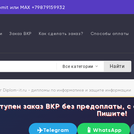
omit или MAX +79879159932
и
Заказ ВКР
Как сделать заказ?
Способы оплаты
Найти
Все категории
г Diplom-it.ru - дипломы по информатике и защите информации
тупен заказ ВКР без предоплаты, с 
Пишите!
✈️
📱
Telegram
WhatsApp