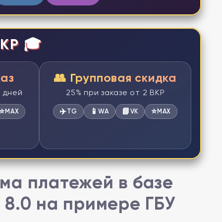
КР 🎓
каз
👥 Групповая скидка
2 дней
25% при заказе от 2 ВКР
⭐
✈️
📱
📘
⭐
MAX
TG
WA
VK
MAX
ма платежей в базе
8.0 на примере ГБУ