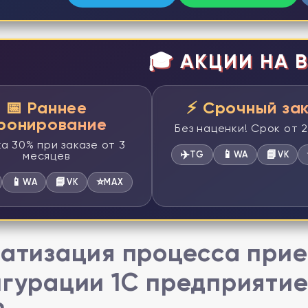
🎓 АКЦИИ НА В
📅 Раннее
⚡ Срочный за
ронирование
Без наценки! Срок от 
а 30% при заказе от 3
✈️
📱
📘
месяцев
TG
WA
VK
📱
📘
⭐
WA
VK
MAX
атизация процесса прие
гурации 1С предприятие 