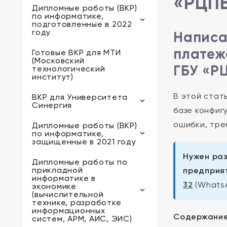
«РЦП
Дипломные работы (ВКР)
по информатике,
подготовленные в 2022
году
Написа
платеж
Готовые ВКР для МТИ
(Московский
ГБУ «Р
технологический
институт)
В этой стат
ВКР для Университета
Синергия
базе конфиг
ошибки, тре
Дипломные работы (ВКР)
по информатике,
защищенные в 2021 году
Нужен раз
Дипломные работы по
прикладной
предприят
информатике в
32
(Whats
экономике
(вычислительной
технике, разработке
информационных
Содержание
систем, АРМ, АИС, ЭИС)