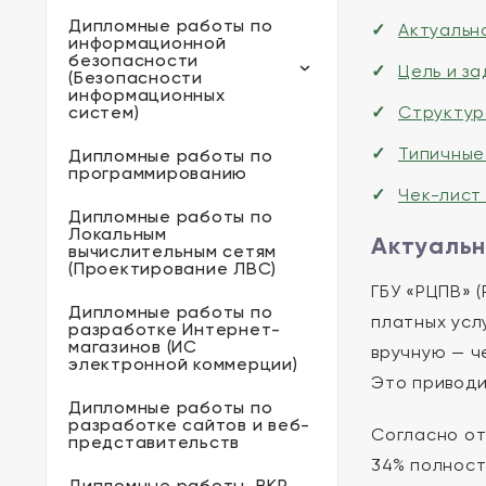
Дипломные работы по
Актуальн
информационной
безопасности
Цель и з
(Безопасности
информационных
систем)
Структур
Типичные
Дипломные работы по
программированию
Чек-лист
Дипломные работы по
Локальным
Актуальн
вычислительным сетям
(Проектирование ЛВС)
ГБУ «РЦПВ» 
Дипломные работы по
платных усл
разработке Интернет-
магазинов (ИС
вручную — че
электронной коммерции)
Это приводи
Дипломные работы по
разработке сайтов и веб-
Согласно от
представительств
34% полност
Дипломные работы, ВКР