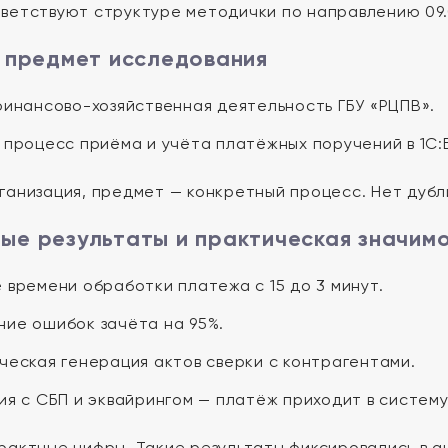
ветствуют структуре методички по направлению 09.0
 предмет исследования
инансово-хозяйственная деятельность ГБУ «РЦПВ».
процесс приёма и учёта платёжных поручений в 1С:Б
ганизация, предмет — конкретный процесс. Нет дубл
е результаты и практическая значим
 времени обработки платежа с 15 до 3 минут.
ие ошибок зачёта на 95%.
ческая генерация актов сверки с контрагентами.
я с СБП и эквайрингом — платёж приходит в систему 
рактные цифры. Такие результаты фиксировались в ан