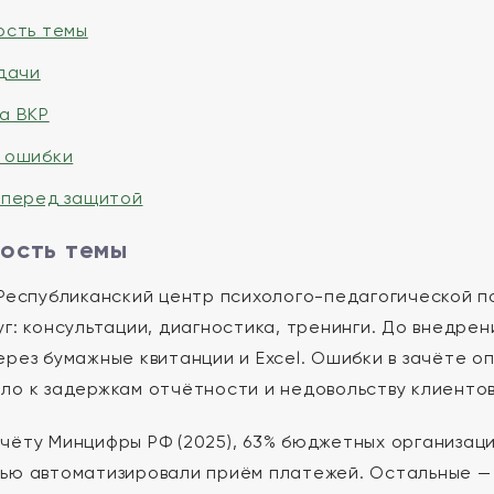
ость темы
адачи
а ВКР
 ошибки
 перед защитой
ость темы
(Республиканский центр психолого-педагогической 
уг: консультации, диагностика, тренинги. До внедре
рез бумажные квитанции и Excel. Ошибки в зачёте опл
ло к задержкам отчётности и недовольству клиентов
чёту Минцифры РФ (2025), 63% бюджетных организаци
ью автоматизировали приём платежей. Остальные — 