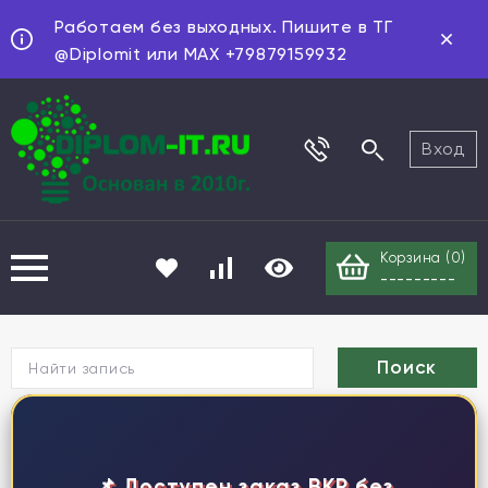
Работаем без выходных. Пишите в ТГ
@Diplomit или MAX +79879159932
Вход
Корзина (
0
)
---------
Г
📌 Доступен заказ ВКР без