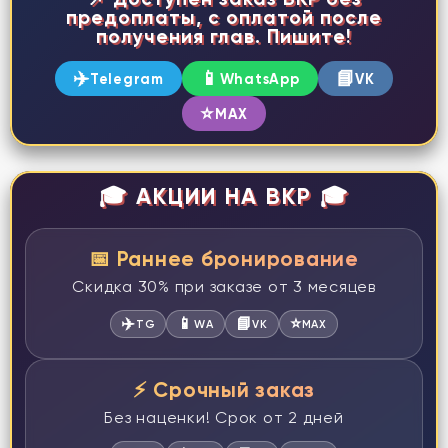
предоплаты, с оплатой после
получения глав. Пишите!
✈️
📱
📘
Telegram
WhatsApp
VK
⭐
MAX
🎓 АКЦИИ НА ВКР 🎓
📅 Раннее бронирование
Скидка 30% при заказе от 3 месяцев
✈️
📱
📘
⭐
TG
WA
VK
MAX
⚡ Срочный заказ
Без наценки! Срок от 2 дней