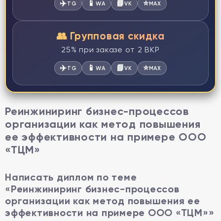
✈️
📱
📘
⭐
TG
WA
VK
MAX
👥 Групповая скидка
25% при заказе от 2 ВКР
✈️
📱
📘
⭐
TG
WA
VK
MAX
Реинжиниринг бизнес-процессов
организации как метод повышения
ее эффективности на примере ООО
«ТЦМ»
Написать диплом по теме
«Реинжиниринг бизнес-процессов
организации как метод повышения ее
эффективности на примере ООО «ТЦМ»»