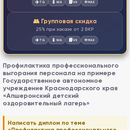
✈️
📱
📘
⭐
TG
WA
VK
MAX
👥 Групповая скидка
25% при заказе от 2 ВКР
✈️
📱
📘
⭐
TG
WA
VK
MAX
Профилактика профессионального
выгорания персонала на примере
Государственное автономное
учреждение Краснодарского края
«Апшеронский детский
оздоровительный лагерь»
Написать диплом по теме
«Профилактика профессионального