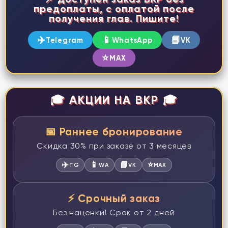
предоплаты, с оплатой после
получения глав. Пишите!
✈️
📱
📘
Telegram
WhatsApp
VK
⭐
MAX
🎓 АКЦИИ НА ВКР 🎓
📅 Раннее бронирование
Скидка 30% при заказе от 3 месяцев
✈️
📱
📘
⭐
TG
WA
VK
MAX
⚡ Срочный заказ
Без наценки! Срок от 2 дней