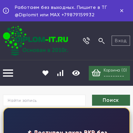
Работаем без выходных. Пишите в ТГ
@Diplomit или MAX +79879159932
Вход
Корзина (
0
)
---------
Г
📌 Доступен заказ ВКР без