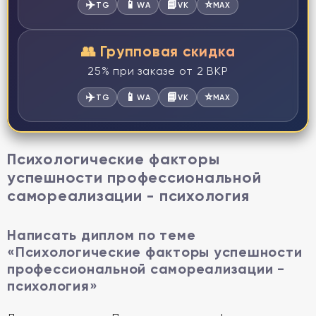
✈️
📱
📘
⭐
TG
WA
VK
MAX
👥 Групповая скидка
25% при заказе от 2 ВКР
✈️
📱
📘
⭐
TG
WA
VK
MAX
Психологические факторы
успешности профессиональной
самореализации - психология
Написать диплом по теме
«Психологические факторы успешности
профессиональной самореализации -
психология»