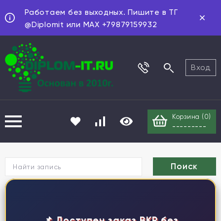
Работаем без выходных. Пишите в ТГ
@Diplomit или MAX +79879159932
Вход
Корзина (
0
)
---------
Г
📌 Доступен заказ ВКР без