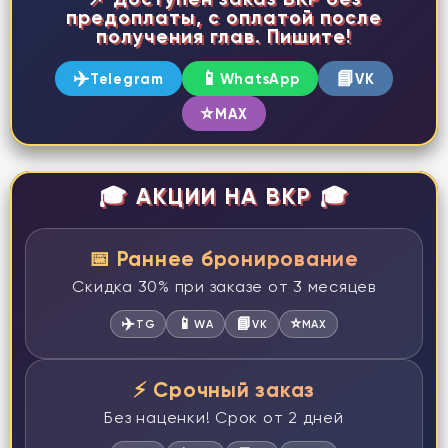
предоплаты, с оплатой после
получения глав. Пишите!
✈️
📱
📘
Telegram
WhatsApp
VK
⭐
MAX
🎓 АКЦИИ НА ВКР 🎓
📅 Раннее бронирование
Скидка 30% при заказе от 3 месяцев
✈️
📱
📘
⭐
TG
WA
VK
MAX
⚡ Срочный заказ
Без наценки! Срок от 2 дней