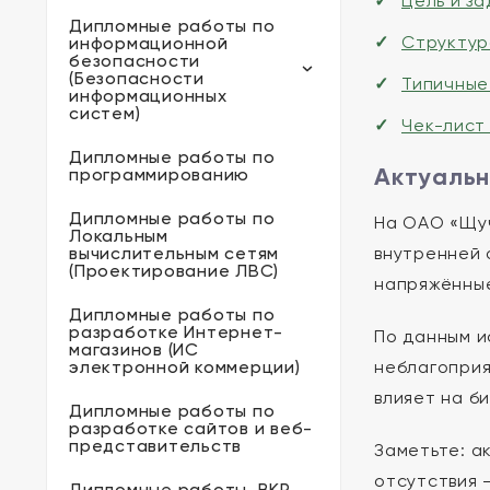
Цель и з
Дипломные работы по
Структур
информационной
безопасности
(Безопасности
Типичные
информационных
систем)
Чек-лист
Дипломные работы по
Актуальн
программированию
Дипломные работы по
На ОАО «Щуч
Локальным
вычислительным сетям
внутренней 
(Проектирование ЛВС)
напряжённые
Дипломные работы по
разработке Интернет-
По данным 
магазинов (ИС
электронной коммерции)
неблагоприя
влияет на б
Дипломные работы по
разработке сайтов и веб-
представительств
Заметьте: а
отсутствия 
Дипломные работы, ВКР