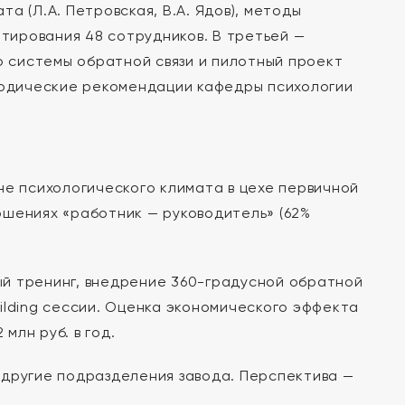
а (Л.А. Петровская, В.А. Ядов), методы
етирования 48 сотрудников. В третьей —
 системы обратной связи и пилотный проект
етодические рекомендации кафедры психологии
я
не психологического климата в цехе первичной
ошениях «работник — руководитель» (62%
й тренинг, внедрение 360-градусной обратной
ilding сессии. Оценка экономического эффекта
млн руб. в год.
 другие подразделения завода. Перспектива —