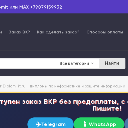
omit или MAX +79879159932
и
Заказ ВКР
Как сделать заказ?
Способы оплаты
Найти
Все категории
г Diplom-it.ru - дипломы по информатике и защите информации
тупен заказ ВКР без предоплаты, с 
Пишите!
✈️
📱
Telegram
WhatsApp