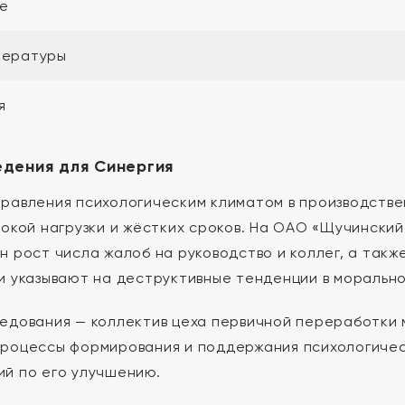
е
тературы
я
едения для Синергия
равления психологическим климатом в производстве
сокой нагрузки и жёстких сроков. На ОАО «Щучински
н рост числа жалоб на руководство и коллег, а такж
и указывают на деструктивные тенденции в моральн
едования — коллектив цеха первичной переработки
роцессы формирования и поддержания психологичес
й по его улучшению.