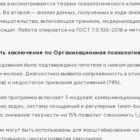
аве рассматриваются теории психологического климат
. Во второй — анализ данных, полученных в ходе анк
мешательства, включающая тренинги, модернизацию
сяца». Работа опирается на ГОСТ 7.0.100-2018 и м
ть заключение по Организационная психологи
едования была подтверждена гипотеза о низком уров
 молока. Диагностика выявила напряжённость в отн
в) и недостаток признания достижений (78%).
ая программа включает 5 модулей: коммуникационны
цию задач, систему поощрений и регулярные team-bu
о снижение текучести на 15% позволит сэкономить 1,2 
и могут быть использованы для масштабирования на
утреннего центра развития персонала.