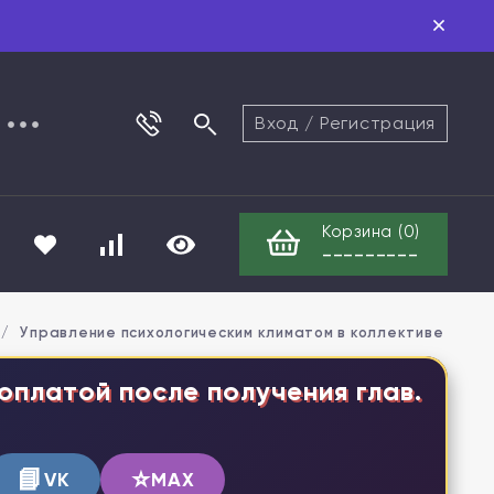
Вход
/
Регистрация
Корзина (
0
)
---------
/
Управление психологическим климатом в коллективе на 
оплатой после получения глав.
📘
⭐
VK
MAX