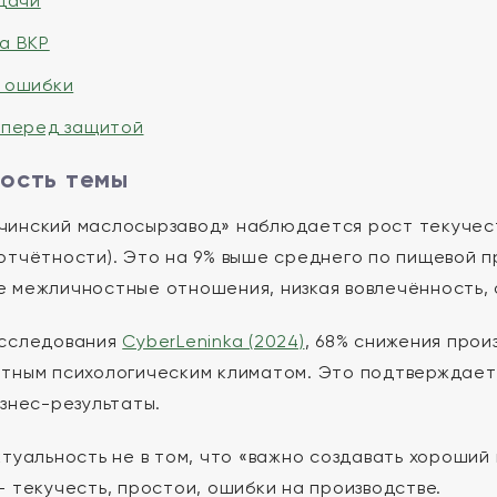
адачи
а ВКР
 ошибки
 перед защитой
ость темы
инский маслосырзавод» наблюдается рост текучести
отчётности). Это на 9% выше среднего по пищевой 
 межличностные отношения, низкая вовлечённость, 
исследования
CyberLeninka (2024)
, 68% снижения прои
тным психологическим климатом. Это подтверждает
изнес-результаты.
ктуальность не в том, что «важно создавать хороший 
— текучесть, простои, ошибки на производстве.