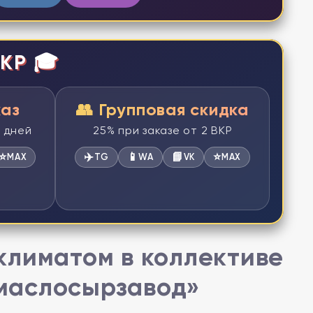
КР 🎓
каз
👥 Групповая скидка
2 дней
25% при заказе от 2 ВКР
⭐
✈️
📱
📘
⭐
MAX
TG
WA
VK
MAX
климатом в коллективе
маслосырзавод»