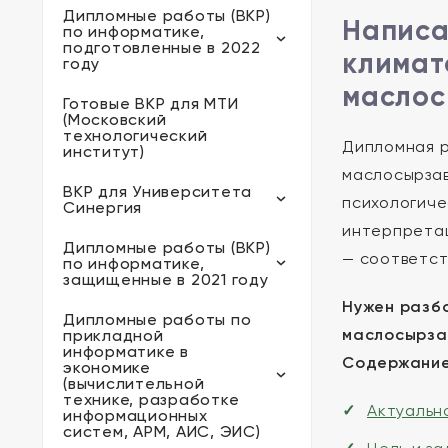
Дипломные работы (ВКР)
Написа
по информатике,
подготовленные в 2022
климат
году
маслос
Готовые ВКР для МТИ
(Московский
технологический
Дипломная р
институт)
маслосырзав
ВКР для Университета
психологиче
Синергия
интерпретац
Дипломные работы (ВКР)
— соответст
по информатике,
защищенные в 2021 году
Нужен разбо
Дипломные работы по
маслосырза
прикладной
информатике в
Содержание
экономике
(вычислительной
технике, разработке
Актуальн
информационных
систем, АРМ, АИС, ЭИС)