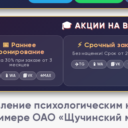
🎓 АКЦИИ НА В
📅 Раннее
⚡ Срочный за
ронирование
Без наценки! Срок от 
а 30% при заказе от 3
✈️
📱
📘
месяцев
TG
WA
VK
📱
📘
⭐
WA
VK
MAX
ление психологическим 
имере ОАО «Щучинский 