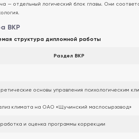
ча — отдельный логический блок главы. Они соотве
хология.
а ВКР
емая структура дипломной работы
Раздел ВКР
еоретические основы управления психологическим кл
нализ климата на ОАО «Щучинский маслосырзавод»
азработка и оценка программы коррекции