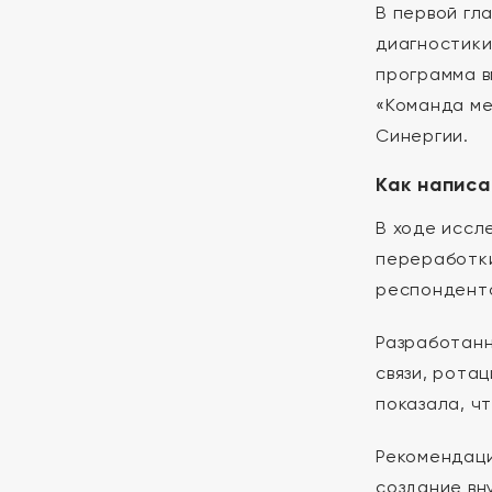
В первой гл
диагностики
программа в
«Команда ме
Синергии.
Как написа
В ходе иссл
переработки
респонденто
Разработанн
связи, рота
показала, чт
Рекомендаци
создание вн