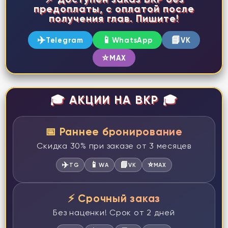
предоплаты, с оплатой после
получения глав. Пишите!
✈️
📱
📘
Telegram
WhatsApp
VK
⭐
MAX
🎓 АКЦИИ НА ВКР 🎓
📅 Раннее бронирование
Скидка 30% при заказе от 3 месяцев
✈️
📱
📘
⭐
TG
WA
VK
MAX
⚡ Срочный заказ
Без наценки! Срок от 2 дней