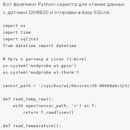
Вот фрагмент Python-скрипта для чтения данных
с датчика DS18B20 и отправки в базу SQLite:
import os

import time

import sqlite3

from datetime import datetime

# Путь к датчику в Linux (1-Wire)

os.system('modprobe w1-gpio')

os.system('modprobe w1-therm')

sensor_path = '/sys/bus/w1/devices/28-00000abc123/
def read_temp_raw():

    with open(sensor_path, 'r') as f:

        return f.readlines()

def read_temperature():
