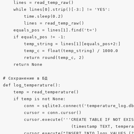
    lines = read_temp_raw()

    while lines[0].strip()[-3:] != 'YES':

        time.sleep(0.2)

        lines = read_temp_raw()

    equals_pos = lines[1].find('t=')

    if equals_pos != -1:

        temp_string = lines[1][equals_pos+2:]

        temp_c = float(temp_string) / 1000.0

        return round(temp_c, 2)

    return None

# Сохранение в БД

def log_temperature():

    temp = read_temperature()

    if temp is not None:

        conn = sqlite3.connect('temperature_log.db'
        cursor = conn.cursor()

        cursor.execute('''CREATE TABLE IF NOT EXIS
                          (timestamp TEXT, tempera
        cursor.execute("INSERT INTO logs VALUES (?