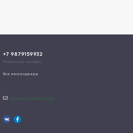
+7 9879159932
Мобильный телефон
Все мессенджеры
diplom.it.ru@gmail.com