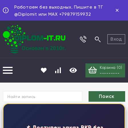
Работаем без выходных. Пишите в ТГ
@Diplomit или MAX +79879159932
Вход
Корзина (
0
)
---------
Г
📌 Доступен заказ ВКР без