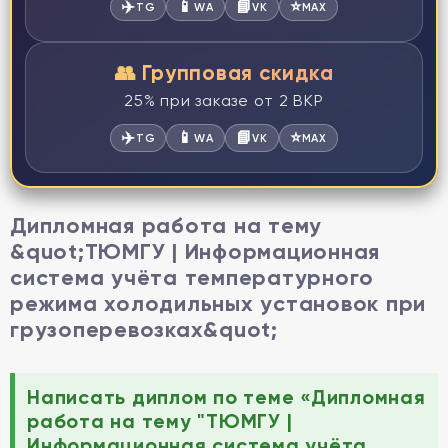
✈️
📱
📘
⭐
TG
WA
VK
MAX
👥 Групповая скидка
25% при заказе от 2 ВКР
✈️
📱
📘
⭐
TG
WA
VK
MAX
Дипломная работа на тему
&quot;ТЮМГУ | Информационная
система учёта температурного
режима холодильных установок при
грузоперевозках&quot;
Написать диплом по теме «Дипломная
работа на тему "ТЮМГУ |
Информационная система учёта