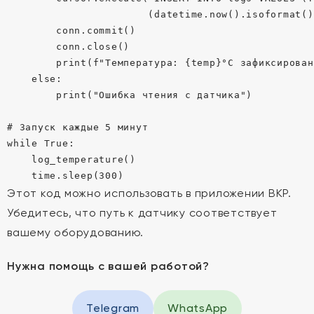
                       (datetime.now().isoformat()
        conn.commit()

        conn.close()

        print(f"Температура: {temp}°C зафиксирована
    else:

        print("Ошибка чтения с датчика")

# Запуск каждые 5 минут

while True:

    log_temperature()

Этот код можно использовать в приложении ВКР.
Убедитесь, что путь к датчику соответствует
вашему оборудованию.
Нужна помощь с вашей работой?
Telegram
WhatsApp