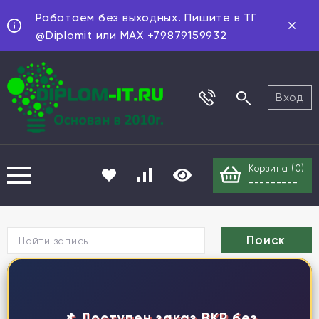
Работаем без выходных. Пишите в ТГ
@Diplomit или MAX +79879159932
Вход
Корзина (
0
)
---------
Г
📌 Доступен заказ ВКР без