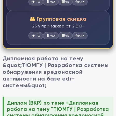
✈️
📱
📘
⭐
TG
WA
VK
MAX
👥 Групповая скидка
25% при заказе от 2 ВКР
✈️
📱
📘
⭐
TG
WA
VK
MAX
Дипломная работа на тему
&quot;ТЮМГУ | Разработка системы
обнаружения вредоносной
активности на базе еdr-
системы&quot;
Диплом (ВКР) по теме «Дипломная
работа на тему "ТЮМГУ | Разработка
системы обнаружения вредоносной