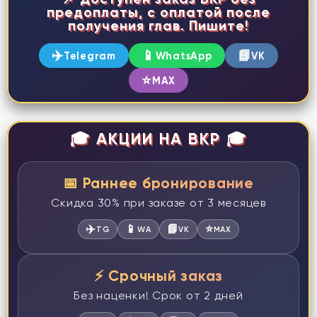
предоплаты, с оплатой после
получения глав. Пишите!
✈️
📱
📘
Telegram
WhatsApp
VK
⭐
MAX
🎓 АКЦИИ НА ВКР 🎓
📅 Раннее бронирование
Скидка 30% при заказе от 3 месяцев
✈️
📱
📘
⭐
TG
WA
VK
MAX
⚡ Срочный заказ
Без наценки! Срок от 2 дней