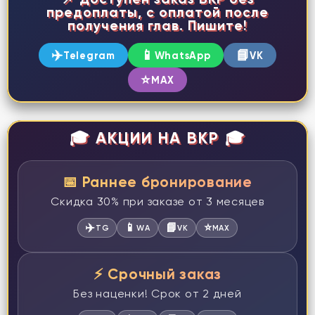
предоплаты, с оплатой после
получения глав. Пишите!
✈️
📱
📘
Telegram
WhatsApp
VK
⭐
MAX
🎓 АКЦИИ НА ВКР 🎓
📅 Раннее бронирование
Скидка 30% при заказе от 3 месяцев
✈️
📱
📘
⭐
TG
WA
VK
MAX
⚡ Срочный заказ
Без наценки! Срок от 2 дней