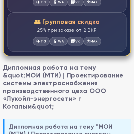
✈️
📱
📘
⭐
TG
WA
VK
MAX
👥 Групповая скидка
25% при заказе от 2 ВКР
✈️
📱
📘
⭐
TG
WA
VK
MAX
Дипломная работа на тему
&quot;МОИ (МТИ) | Проектирование
системы электроснабжения
производственного цеха ООО
«Лукойл-энергосети» г
Когалым&quot;
Дипломная работа на тему "МОИ
(МТИ) | Проектирование системы