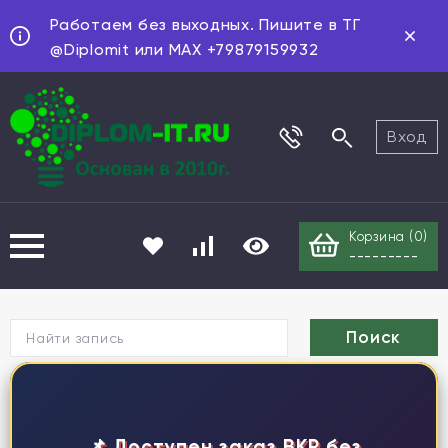
Работаем без выходных. Пишите в ТГ
@Diplomit или MAX +79879159932
Вход
Корзина (
0
)
---------
Г
📌 Доступен заказ ВКР без