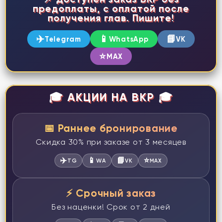
предоплаты, с оплатой после
получения глав. Пишите!
✈️
📱
📘
Telegram
WhatsApp
VK
⭐
MAX
🎓 АКЦИИ НА ВКР 🎓
📅 Раннее бронирование
Скидка 30% при заказе от 3 месяцев
✈️
📱
📘
⭐
TG
WA
VK
MAX
⚡ Срочный заказ
Без наценки! Срок от 2 дней