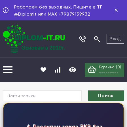
Работаем без выходных. Пишите в ТГ
@Diplomit или MAX +79879159932
Вход
Корзина (
0
)
---------
Г
📌 Доступен заказ ВКР без