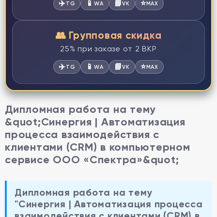
✈️
📱
📘
⭐
TG
WA
VK
MAX
👥 Групповая скидка
25% при заказе от 2 ВКР
✈️
📱
📘
⭐
TG
WA
VK
MAX
Дипломная работа на тему
&quot;Синергия | Автоматизация
процесса взаимодействия с
клиентами (CRM) в компьютерном
сервисе ООО «Спектра»&quot;
Дипломная работа на тему
"Синергия | Автоматизация процесса
взаимодействия с клиентами (CRM) в