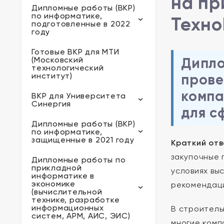
на пр
Дипломные работы (ВКР)
по информатике,
Техно
подготовленные в 2022
году
Готовые ВКР для МТИ
(Московский
Дипло
технологический
институт)
прове
компа
ВКР для Университета
Синергия
для с
Дипломные работы (ВКР)
по информатике,
защищенные в 2021 году
Краткий отв
закупочные 
Дипломные работы по
прикладной
условиях вы
информатике в
экономике
рекомендаци
(вычислительной
технике, разработке
информационных
В строитель
систем, АРМ, АИС, ЭИС)
многие комп