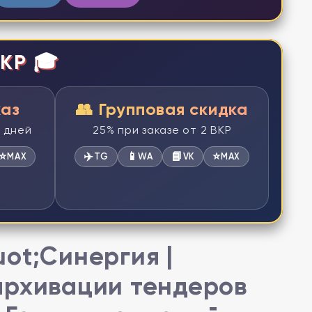
КР 🎓
каз
👥 Групповая скидка
2 дней
25% при заказе от 2 ВКР
⭐
✈️
📱
📘
⭐
MAX
TG
WA
VK
MAX
ot;Синергия |
архивации тендеров