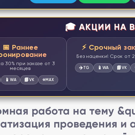
🎓 АКЦИИ НА В
📅 Раннее
⚡ Срочный за
ронирование
Без наценки! Срок от 
а 30% при заказе от 3
✈️
📱
📘
месяцев
TG
WA
VK
📱
📘
⭐
WA
VK
MAX
мная работа на тему &qu
атизация проведения и 