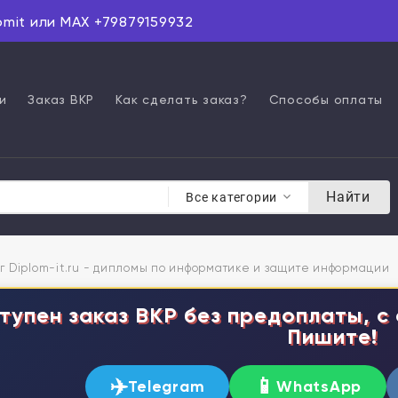
omit или MAX +79879159932
и
Заказ ВКР
Как сделать заказ?
Способы оплаты
Найти
Все категории
г Diplom-it.ru - дипломы по информатике и защите информации
тупен заказ ВКР без предоплаты, с 
Пишите!
✈️
📱
Telegram
WhatsApp