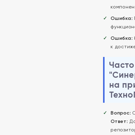
компонен
Ошибка:
функцион
Ошибка:
к достиж
Часто
"Сине
на пр
Техно
Вопрос:
О
Ответ:
Да
репозито