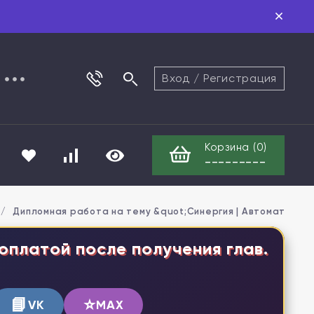
Вход
/
Регистрация
Корзина (
0
)
---------
/
Дипломная работа на тему &quot;Синергия | Автоматизаци
оплатой после получения глав.
📘
⭐
VK
MAX