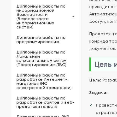
Дипломные работы по
приводит к 
информационной
Автоматизац
безопасности
(Безопасности
доступ, кон
информационных
систем)
Представьте
Дипломные работы по
команда тра
программированию
документов.
Дипломные работы по
Локальным
вычислительным сетям
Цель 
(Проектирование ЛВС)
Дипломные работы по
разработке Интернет-
Цель:
Разраб
магазинов (ИС
электронной коммерции)
Задачи:
Дипломные работы по
разработке сайтов и веб-
Провести
представительств
строител
Дипломные работы, ВКР