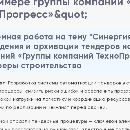
имере группы компаний 
Прогресс»&quot;
мная работа на тему "Синергия
дения и архивации тендеров н
ний «Группы компаний ТехноПр
феры строительство
ет:
Разработка системы автоматизации тендеров в с
процессы, снизить риски ошибок и обеспечить прозр
сокой нагрузки на логистику и координацию ресурсов
и по реализации и чек-лист перед сдачей.
ной отрасли тендерные процедуры — ключевой элеме
ании полагаются на ручной ввод, электронные табл