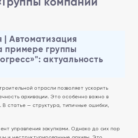
«Группы компаний
 | Автоматизация
а примере группы
огресс»": актуальность
троительной отрасли позволяет ускорить
ачность архивации. Это особенно важно в
. В статье — структура, типичные ошибки,
нт управления закупками. Однако до сих пор
ицы и неструктурированные архивы. Это