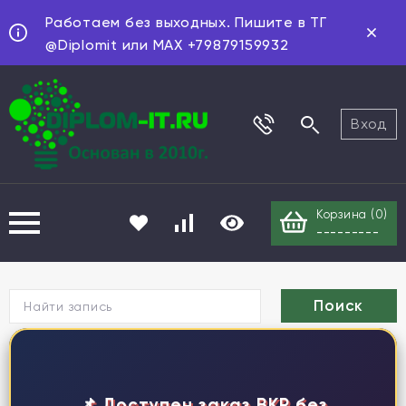
Работаем без выходных. Пишите в ТГ
@Diplomit или MAX +79879159932
Вход
Корзина (
0
)
---------
Г
📌 Доступен заказ ВКР без