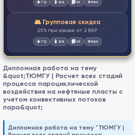
✈️
📱
📘
⭐
TG
WA
VK
MAX
👥 Групповая скидка
25% при заказе от 2 ВКР
✈️
📱
📘
⭐
TG
WA
VK
MAX
Дипломная работа на тему
&quot;ТЮМГУ | Расчет всех стадий
процесса пароциклической
воздействия на нефтяные пласты с
учетом конвективных потоков
пара&quot;
Дипломная работа на тему "ТЮМГУ |
Расчет всех стадий процесса