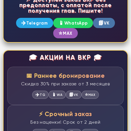
предоплаты, с оплатой после
получения глав. Пишите!
✈️
📱
📘
Telegram
WhatsApp
VK
⭐
MAX
🎓 АКЦИИ НА ВКР 🎓
📅 Раннее бронирование
Скидка 30% при заказе от 3 месяцев
✈️
📱
📘
⭐
TG
WA
VK
MAX
⚡ Срочный заказ
Без наценки! Срок от 2 дней